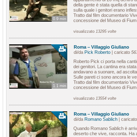
della gente è stata quella di sta
sulla quale i genitori erano infless
Tratto dal film documentario Viver
0.9 min
concessione del Museo di Fiu
visualizzato
13295 volte
Roma – Villaggio Giuliano
di/da
Pick Roberto
| caricato
563
Roberto Pick ci porta nella cant
dei genitori. La cantina era stat
andavano a suonare, ad ascoltare
Sulle pareti ci sono ancora le ve
Tratto dal film documentario Viver
1.1 min
concessione del Museo di Fiu
visualizzato
13554 volte
Roma – Villaggio Giuliano
di/da
Romano Sablich
| caricat
Quando Romano Sablich è arrivat
deserto che vive, racconta. Ha 