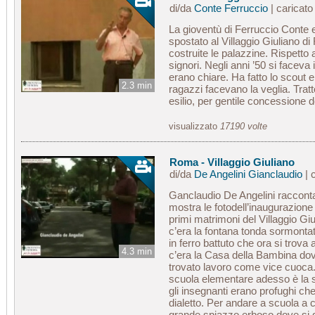
di/da
Conte Ferruccio
| caricat
La gioventù di Ferruccio Conte 
spostato al Villaggio Giuliano d
costruite le palazzine. Rispetto
signori. Negli anni ’50 si faceva
erano chiare. Ha fatto lo scout e
2.3 min
ragazzi facevano la veglia. Trat
esilio, per gentile concessione
visualizzato
17190 volte
Roma - Villaggio Giuliano
di/da
De Angelini Gianclaudio
| 
Ganclaudio De Angelini racconta d
mostra le fotodell’inaugurazione
primi matrimoni del Villaggio Gi
c’era la fontana tonda sormontat
in ferro battuto che ora si trova
4.3 min
c’era la Casa della Bambina do
trovato lavoro come vice cuoca. 
scuola elementare adesso è la se
gli insegnanti erano profughi che 
dialetto. Per andare a scuola a 
grande spiazzo erboso dove si g