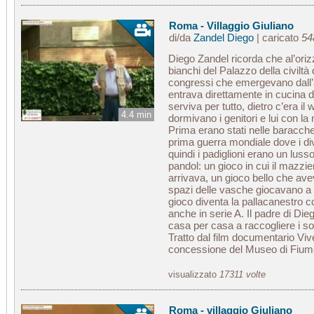
Roma - Villaggio Giuliano
di/da
Zandel Diego
| caricato
54
Diego Zandel ricorda che al’oriz
bianchi del Palazzo della civiltà
congressi che emergevano dall’a
entrava direttamente in cucina 
serviva per tutto, dietro c’era i
4.4 min
dormivano i genitori e lui con la
Prima erano stati nelle baracche
prima guerra mondiale dove i div
quindi i padiglioni erano un luss
pandol: un gioco in cui il mazzi
arrivava, un gioco bello che ave
spazi delle vasche giocavano a i
gioco diventa la pallacanestro c
anche in serie A. Il padre di Die
casa per casa a raccogliere i sold
Tratto dal film documentario Viver
concessione del Museo di Fiu
visualizzato
17311 volte
Roma - villaggio Giuliano