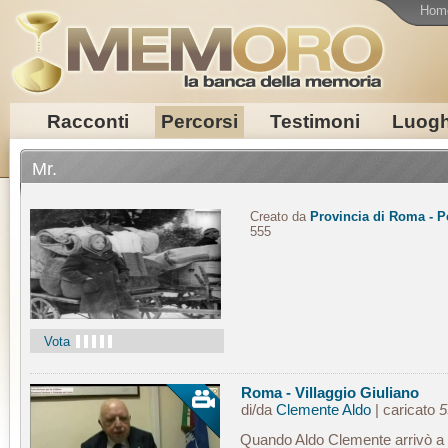
Hom
Racconti
Percorsi
Testimoni
Luogh
Mr.
Creato da
Provincia di Roma - P
555
Vota
Roma - Villaggio Giuliano
di/da
Clemente Aldo
| caricato
5
Quando Aldo Clemente arrivò a 