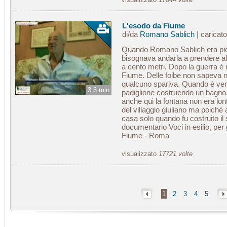
L'esodo da Fiume
di/da
Romano Sablich
| caricat
Quando Romano Sablich era picc
bisognava andarla a prendere all
a cento metri. Dopo la guerra è 
Fiume. Delle foibe non sapeva 
qualcuno spariva. Quando è ve
3.6 min
padiglione costruendo un bagno,
anche qui la fontana non era lon
del villaggio giuliano ma poichè 
casa solo quando fu costruito il 
documentario Voci in esilio, per
Fiume - Roma
visualizzato
17721 volte
1
2
3
4
5