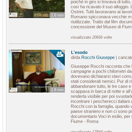
poiché in giro si trovava di tutto
così ha ricavato il suo alloggio.
Ostrini. Tutti lavoravano ai lavor
1.6 min
Romano spicconava vecchie ma
riutilizzate. Tratto dal film docum
concessione del Museo di Fiu
visualizzato
20656 volte
L'esodo
di/da
Rocchi Giuseppe
| carica
Giuseppe Rocchi racconta che l
campagne a pochi chilometri da 
dovevano dichiararsi slavi com
stati considerati nemici. Pur di r
abbandonare tutto, le tre case e 
1.8 min
scappava in barca di notte e all
renderla visibile per poi svuota
incontrare i pescherecci italia
Rocchi con la famiglia, quando v
paese straniero e non ci sono più
documentario Voci in esilio, per
Fiume - Roma
visualizzato
17844 volte