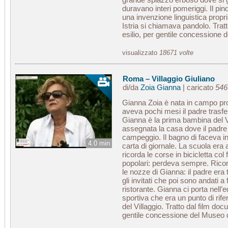
duravano interi pomeriggi. Il pi
una invenzione linguistica propria
Istria si chiamava pandolo. Trat
esilio, per gentile concessione
visualizzato
18671 volte
Roma – Villaggio Giuliano
di/da
Zoia Gianna
| caricato
5463
Gianna Zoia è nata in campo pr
aveva pochi mesi il padre trasfer
Gianna è la prima bambina del V
assegnata la casa dove il padre 
campeggio. Il bagno di faceva in 
4.0 min
carta di giornale. La scuola era 
ricorda le corse in bicicletta col 
popolari: perdeva sempre. Ricor
le nozze di Gianna: il padre era 
gli invitati che poi sono andati 
ristorante. Gianna ci porta nell’e
sportiva che era un punto di rif
del Villaggio. Tratto dal film doc
gentile concessione del Museo