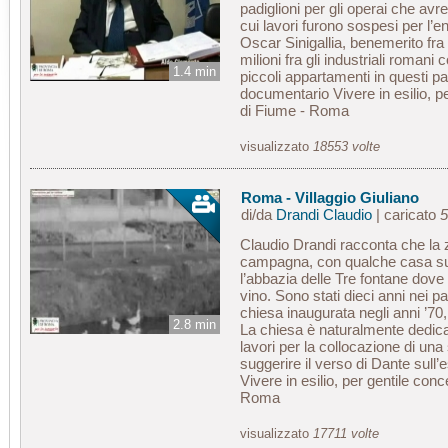
padiglioni per gli operai che avr
cui lavori furono sospesi per l’en
Oscar Sinigallia, benemerito fra 
milioni fra gli industriali romani
1.4 min
piccoli appartamenti in questi pad
documentario Vivere in esilio, 
di Fiume - Roma
visualizzato
18553 volte
Roma - Villaggio Giuliano
di/da
Drandi Claudio
| caricato
5
Claudio Drandi racconta che la zo
campagna, con qualche casa sul
l’abbazia delle Tre fontane dove 
vino. Sono stati dieci anni nei p
chiesa inaugurata negli anni ’70
2.8 min
La chiesa è naturalmente dedica
lavori per la collocazione di una 
suggerire il verso di Dante sull’e
Vivere in esilio, per gentile co
Roma
visualizzato
17711 volte