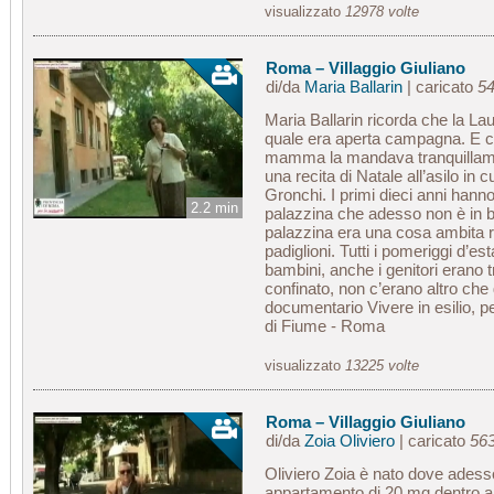
visualizzato
12978 volte
Roma – Villaggio Giuliano
di/da
Maria Ballarin
| caricato
54
Maria Ballarin ricorda che la Lau
quale era aperta campagna. E c’e
mamma la mandava tranquillame
una recita di Natale all’asilo in 
Gronchi. I primi dieci anni hanno
2.2 min
palazzina che adesso non è in b
palazzina era una cosa ambita r
padiglioni. Tutti i pomeriggi d’es
bambini, anche i genitori erano tr
confinato, non c’erano altro che g
documentario Vivere in esilio, 
di Fiume - Roma
visualizzato
13225 volte
Roma – Villaggio Giuliano
di/da
Zoia Oliviero
| caricato
563
Oliviero Zoia è nato dove adesso
appartamento di 20 mq dentro al