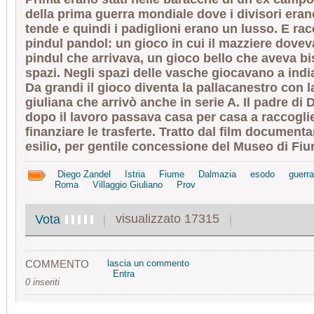
della prima guerra mondiale dove i divisori eran
tende e quindi i padiglioni erano un lusso. E ra
pindul pandol: un gioco in cui il mazziere dovev
pindul che arrivava, un gioco bello che aveva b
spazi. Negli spazi delle vasche giocavano a ind
Da grandi il gioco diventa la pallacanestro con 
giuliana che arrivò anche in serie A. Il padre di 
dopo il lavoro passava casa per casa a raccoglie
finanziare le trasferte. Tratto dal film documenta
esilio, per gentile concessione del Museo di Fi
Diego Zandel
Istria
Fiume
Dalmazia
esodo
guerra
Roma
Villaggio Giuliano
Prov
visualizzato 17315
Vota
COMMENTO
lascia un commento
Entra
0 inseriti