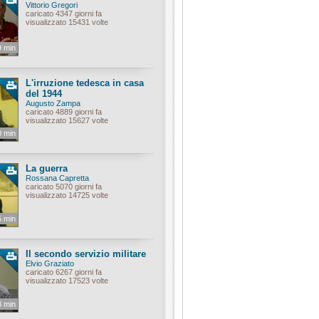
Vittorio Gregori
caricato 4347 giorni fa
visualizzato 15431 volte
9 min
L'irruzione tedesca in casa
del 1944
Augusto Zampa
caricato 4889 giorni fa
visualizzato 15627 volte
0 min
La guerra
Rossana Capretta
caricato 5070 giorni fa
visualizzato 14725 volte
5 min
Il secondo servizio militare
Elvio Graziato
caricato 6267 giorni fa
visualizzato 17523 volte
8 min