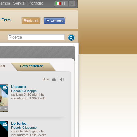
tampa
|
Servizi
|
Portfolio
IT
Entra
Registrati
onti
Foto correlate
filtra :
|
L'esodo
Rocchi Giuseppe
caricato 5490 giorni fa
visualizzato 17843 volte
8 min
Le foibe
Rocchi Giuseppe
caricato 5462 giorni fa
visualizzato 17445 volte