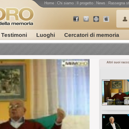
Home
|
Chi siamo
|
Il progetto
|
News
|
Rassegna s
Testimoni
Luoghi
Cercatori di memoria
Altri suoi racc
1.