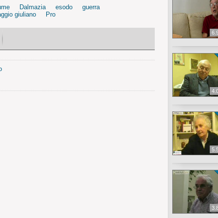
ume
Dalmazia
esodo
guerra
laggio giuliano
Pro
6.
o
4.
5.
3.