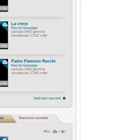
3 min
La croce
Rocchi Giuseppe
caricato 5462 giorni fa
visualizzato 17112 volte
8 min
Padre Flaminio Rocchi
Rocchi Giuseppe
caricato 5462 giorni fa
visualizzato 17481 volte
6 min
Vedi tutti i racconti
ati
Racconti correlati
filtra :
|