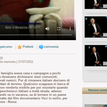
2.
4.
 percorso
Preferiti
commenta
25
 la memoria | 27/07/2011
7.
 famiglia aveva casa e campagne a pochi
e dovevano dichiararsi slavi comunisti;
ati nemici. Pur di rimanere italiani decisero di
ettari di terreno. Qualcuno scappava in barca di
 non renderla visibile per poi svuotarle quando
Percorsi correl
pescherecci italiani a metà strada. adesso
ndo va in vacanza, sa di tornare in un paese
ratto dal film documentario Voci in esilio, per
iume - Roma