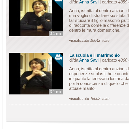
di/da
Anna Savi
| caricato
4859 g
Anna, iscritta al centro anziani 
sua voglia di studiare sia stata “
far studiare il figlio maschio piut
ci racconta come le differenze 
dentro le mura domestiche.
3.1 min
visualizzato
15642 volte
La scuola e il matrimonio
di/da
Anna Savi
| caricato
4860 g
Anna, iscritta al centro anziani 
esperienze scolastiche e quanto 
in quanto la tenevano lontana dai
poi la conoscenza di quello che 
attuale marito.
3.1 min
visualizzato
15002 volte