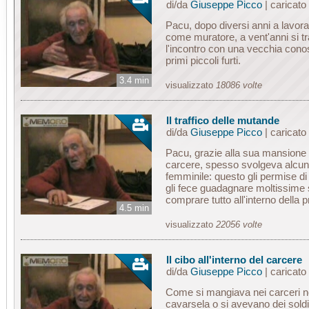
di/da
Giuseppe Picco
| caricato
Pacu, dopo diversi anni a lavora
come muratore, a vent'anni si tr
l'incontro con una vecchia conos
primi piccoli furti.
3.4 min
visualizzato
18086 volte
Il traffico delle mutande
di/da
Giuseppe Picco
| caricato
Pacu, grazie alla sua mansione d
carcere, spesso svolgeva alcuni
femminile: questo gli permise di 
gli fece guadagnare moltissime 
comprare tutto all'interno della p
4.5 min
visualizzato
22056 volte
Il cibo all'interno del carcere
di/da
Giuseppe Picco
| caricato
Come si mangiava nei carceri ne
cavarsela o si avevano dei soldi 