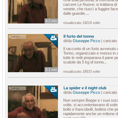
carcere Le Nuove: si trattava di 
venete, che riuscì a fuggire face
dalle guardie....
4.2 min
visualizzato
19219 volte
Il furto del tonno
di/da
Giuseppe Picco
| caricato
Il racconto di un furto avvenuto 
Torino, organizzato e messo in a
tutte le notti preparava il pane per
scatole da 5 kg di tonno...
5.1 min
visualizzato
18533 volte
La spider e il night club
di/da
Giuseppe Picco
| caricato
Non sempre Beppe e i suoi soci 
volte, si accontentavano di sott
bollo e francobolli, bottino che
rapidamente anche un milione di 