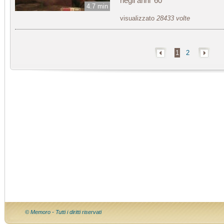
negli anni '60
4.7 min
visualizzato
28433 volte
1
2
© Memoro - Tutti i diritti riservati