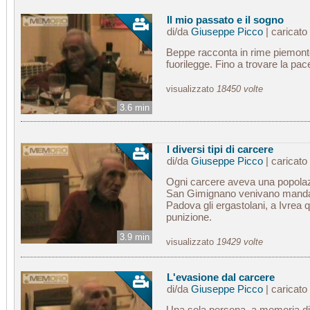
Il mio passato e il sogno
di/da
Giuseppe Picco
| caricato
Beppe racconta in rime piemonte
fuorilegge. Fino a trovare la pac
visualizzato
18450 volte
3.6 min
I diversi tipi di carcere
di/da
Giuseppe Picco
| caricato
Ogni carcere aveva una popolazi
San Gimignano venivano mandati 
Padova gli ergastolani, a Ivrea 
punizione.
3.9 min
visualizzato
19429 volte
L'evasione dal carcere
di/da
Giuseppe Picco
| caricato
Una sola persona, a memoria di