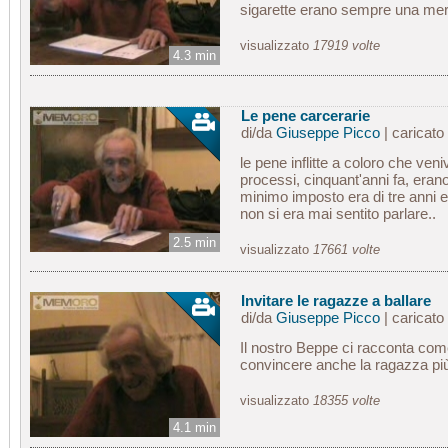
sigarette erano sempre una mer
visualizzato
17919 volte
4.3 min
Le pene carcerarie
di/da
Giuseppe Picco
| caricato
le pene inflitte a coloro che veni
processi, cinquant'anni fa, erano
minimo imposto era di tre anni e 
non si era mai sentito parlare..
2.5 min
visualizzato
17661 volte
Invitare le ragazze a ballare
di/da
Giuseppe Picco
| caricato
Il nostro Beppe ci racconta come
convincere anche la ragazza più 
visualizzato
18355 volte
4.1 min