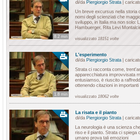
di/da
Piergiorgio Strata
| carica
Un breve excursus nella storia d
nomi degli scienziati che maggi
sviluppo, in Italia ma non solo: 
Hambuerger, Rita Levi Montalcin
8.2 min
visualizzato
18151 volte
L'esperimento
di/da
Piergiorgio Strata
| carica
Strata ci racconta come, trent'a
apparecchiatura improvvisata m
entusiamso, è riuscito a raffred
ottenendo citazioni in importanti t
1.8 min
visualizzato
18062 volte
La risata e il pianto
di/da
Piergiorgio Strata
| carica
La neurologia è una scienza che
riso e il pianto. Strata ci spieg
umano prova tali emozioni