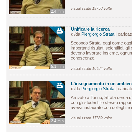
visualizzato
19758 volte
2.4 min
Unificare la ricerca
di/da
Piergiorgio Strata
| carica
Secondo Strata, oggi come oggi,
importanti risultati scientifici, gl
devono lavorare insieme, ognuno
conoscenze.
5.1 min
visualizzato
16484 volte
L'insegnamento in un ambient
di/da
Piergiorgio Strata
| carica
Arrivato a Torino, Strata cerca di
con gli studenti lo stesso rappor
aveva instaurato con colleghi e 
visualizzato
17389 volte
2.4 min