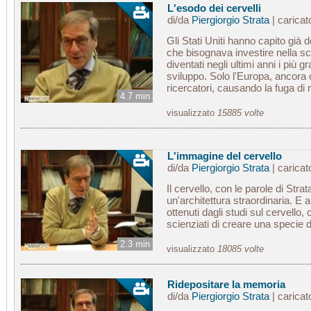
L'esodo dei cervelli
di/da
Piergiorgio Strata
| carica
Gli Stati Uniti hanno capito già
che bisognava investire nella sci
diventati negli ultimi anni i più gr
sviluppo. Solo l'Europa, ancora o
ricercatori, causando la fuga di m
4.7 min
visualizzato
15885 volte
L'immagine del cervello
di/da
Piergiorgio Strata
| carica
Il cervello, con le parole di Strat
un'architettura straordinaria. E an
ottenuti dagli studi sul cervell
scienziati di creare una specie d
2.3 min
visualizzato
18085 volte
Ridepositare la memoria
di/da
Piergiorgio Strata
| carica