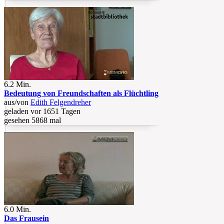
6.2 Min.
Bedeutung von Freundschaften als Flüchtling
aus/von
Edith Felgendreher
geladen vor 1651 Tagen
gesehen 5868 mal
6.0 Min.
Das Frausein