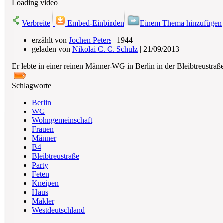
Loading video
Verbreite
Embed-Einbinden
Einem Thema hinzufügen
erzählt von
Jochen Peters
| 1944
geladen von
Nikolai C. C. Schulz
| 21/09/2013
Er lebte in einer reinen Männer-WG in Berlin in der Bleibtreustr
Schlagworte
Berlin
WG
Wohngemeinschaft
Frauen
Männer
B4
Bleibtreustraße
Party
Feten
Kneipen
Haus
Makler
Westdeutschland