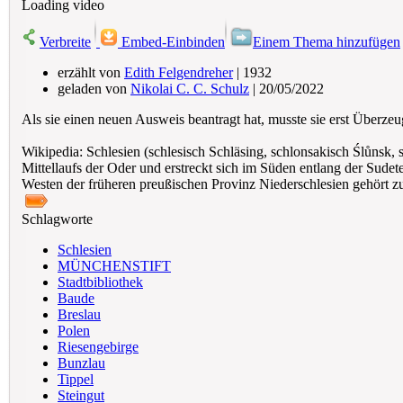
Loading video
Verbreite
Embed-Einbinden
Einem Thema hinzufügen
erzählt von
Edith Felgendreher
| 1932
geladen von
Nikolai C. C. Schulz
| 20/05/2022
Als sie einen neuen Ausweis beantragt hat, musste sie erst Überzeug
Wikipedia: Schlesien (schlesisch Schläsing, schlonsakisch Ślůnsk, so
Mittellaufs der Oder und erstreckt sich im Süden entlang der Sude
Westen der früheren preußischen Provinz Niederschlesien gehört z
Schlagworte
Schlesien
MÜNCHENSTIFT
Stadtbibliothek
Baude
Breslau
Polen
Riesengebirge
Bunzlau
Tippel
Steingut