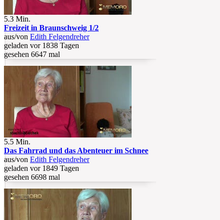
5.3 Min.
Freizeit in Braunschweig 1/2
aus/von
Edith Felgendreher
geladen vor 1838 Tagen
gesehen 6647 mal
5.5 Min.
Das Fahrrad und das Abenteuer im Schnee
aus/von
Edith Felgendreher
geladen vor 1849 Tagen
gesehen 6698 mal