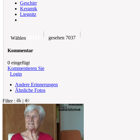
Geschirr
Keramik
Liegnitz
gesehen 7037
Wählen
Kommentar
0 eingefügt
Kommentieren Sie
Login
Andere Erinnerungen
Ähnliche Fotos
Filter :
|