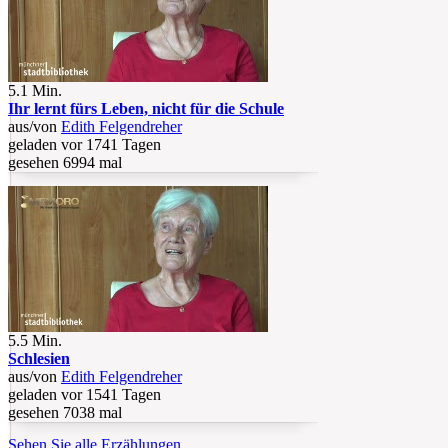
5.1 Min.
Ihr lernt fürs Leben, nicht für die Schule
aus/von
Edith Felgendreher
geladen vor 1741 Tagen
gesehen 6994 mal
5.5 Min.
Schlesien
aus/von
Edith Felgendreher
geladen vor 1541 Tagen
gesehen 7038 mal
Sehen Sie alle Erzählungen