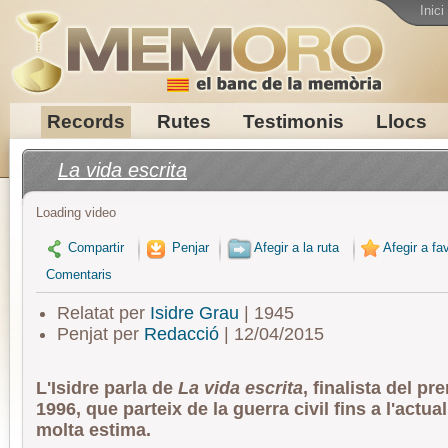
Inici
Records
Rutes
Testimonis
Llocs
La vida escrita
Loading video
Compartir
Penjar
Afegir a la ruta
Afegir a fav
Comentaris
Relatat per
Isidre Grau
| 1945
Penjat per
Redacció
| 12/04/2015
L'Isidre parla de
La vida escrita
, finalista del p
1996, que parteix de la guerra civil fins a l'actual
molta estima.