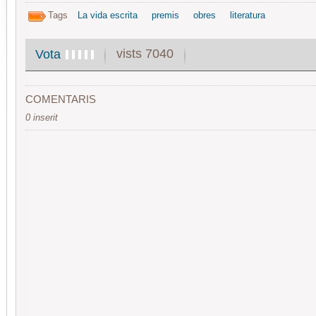
Tags
La vida escrita
premis
obres
literatura
vists 7040
Vota
COMENTARIS
0 inserit