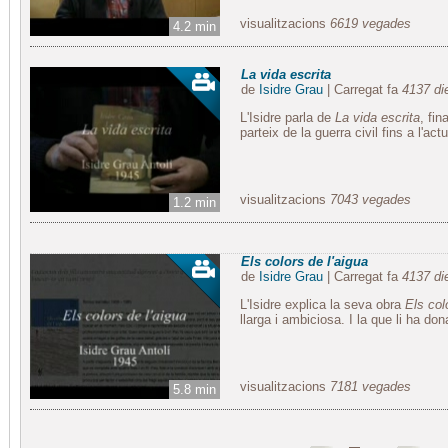
visualitzacions
6619 vegades
4.2 min
La vida escrita
de
Isidre Grau
| Carregat fa
4137 di
L'Isidre parla de
La vida escrita
, fi
parteix de la guerra civil fins a l'act
visualitzacions
7043 vegades
1.2 min
Els colors de l'aigua
de
Isidre Grau
| Carregat fa
4137 di
L'Isidre explica la seva obra
Els col
llarga i ambiciosa. I la que li ha don
visualitzacions
7181 vegades
5.8 min