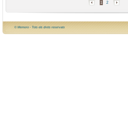
1
2
© Memoro - Tots els drets reservats