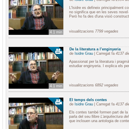
L'Isidre es defineix principalment c
no significa que en les seves novel·l
Però ho fa des d'una visió constructi
visualitzacions
7799 vegades
4.1 min
De la literatura a l’enginyeria
de
Isidre Grau
| Carregat fa
4137 di
Apassionat per la literatura i pragmàt
estudiar enginyeria. I explica els pe
visualitzacions
6892 vegades
4.1 min
El temps dels contes
de
Isidre Grau
| Carregat fa
4137 di
Els contes també formen part de la vid
parla del seu llibre
L'arquitectura de
que inclouen una antologia de conte