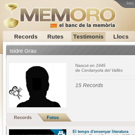
Inici
Records
Rutes
Testimonis
Llocs
Isidre Grau
Nascut en
1945
de
Cerdanyola del Vallès
15 Records
Records
Fotos
El temps d'ensenyar literatura