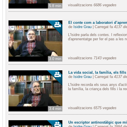
visualitzacions
6686 vegades
5.8 min
El conte com a laboratori d’apre
de
Isidre Grau
| Carregat fa
4137 di
L'Isidre parla dels contes. I reflexi
d'aprenentatge per fer el pas a les n
visualitzacions
7143 vegades
3.0 min
La vida social, la família, els fills
de
Isidre Grau
| Carregat fa
4137 di
L'Isidre recorda els seus anys d'acti
la família, la criança dels fills i la 
visualitzacions
6575 vegades
3.4 min
Un escriptor antinostàlgic que mir
de
Isidre Grau
| Carregat fa
2994 di