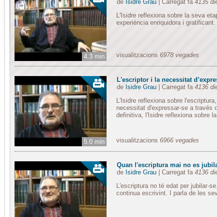
de
Isidre Grau
| Carregat fa
4135 di
L'Isidre reflexiona sobre la seva eta
experiència enriquidora i gratificant.
visualitzacions
6978 vegades
4.3 min
L'escriptor i la necessitat d’expr
de
Isidre Grau
| Carregat fa
4136 di
L'Isidre reflexiona sobre l'escriptura
necessitat d'expressar-se a través 
definitiva, l'Isidre reflexiona sobre l
visualitzacions
6966 vegades
5.0 min
Quan l'escriptura mai no es jubil
de
Isidre Grau
| Carregat fa
4136 di
L'escriptura no té edat per jubilar-se.
continua escrivint. I parla de les s