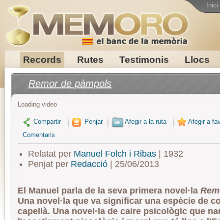
Inici
Records
Rutes
Testimonis
Llocs
Remor de pàmpols
Loading video
Compartir
Penjar
Afegir a la ruta
Afegir a fav
Comentaris
Relatat per
Manuel Folch i Ribas
| 1932
Penjat per
Redacció
| 25/06/2013
El Manuel parla de la seva primera novel·la
Rem
Una novel·la que va significar una espècie de c
capellà. Una novel·la de caire psicològic que na