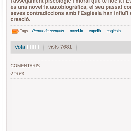
l'assetjament piscològic i moral que té lloc a l'E
és una novel·la autobiogràfica, el seu passat com
seves contradiccions amb l'Església han influït 
creació.
Tags
Remor de pàmpols
novel·la
capellà
església
vists 7681
Vota
COMENTARIS
0 inserit