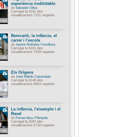
experiència inoblidable
de
Salvador Oliva
Carregat fa 5181 dies
visualitzacions 7151 vegades
0 min
Benicarló, la infància, el
carrer i l'escola
de
Jaume Rolíndez Fonollosa
Carregat fa 5181 dies
visualitzacions 7528 vegades
6 min
Els Orígens
de
Joan Ràfols Casamada
Carregat fa 6146 dies
visualitzacions 8654 vegades
2 min
La infància, l'eixample i el
Raval
de
Ferran Aisa i Pàmpols
Carregat fa 2097 dies
visualitzacions 5728 vegades
7 min