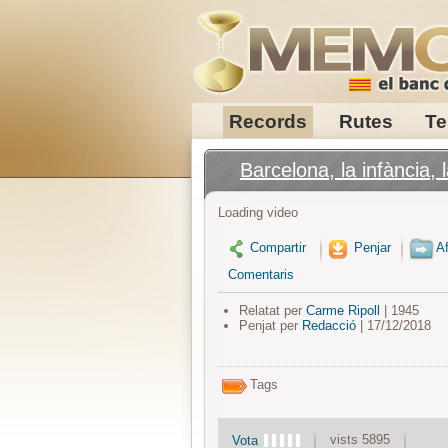
Records
Rutes
Te
Barcelona, la infància, l
Loading video
Compartir
Penjar
Af
Comentaris
Relatat per
Carme Ripoll
| 1945
Penjat per
Redacció
| 17/12/2018
Tags
vists 5895
Vota