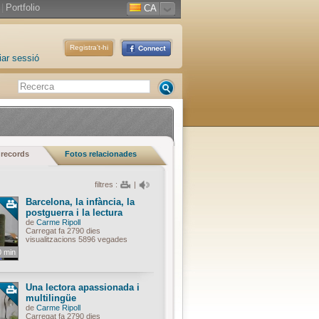
|
Portfolio
CA
Registra't-hi
iar sessió
 records
Fotos relacionades
filtres :
|
Barcelona, la infància, la
postguerra i la lectura
de
Carme Ripoll
Carregat fa 2790 dies
visualitzacions 5896 vegades
0 min
Una lectora apassionada i
multilingüe
de
Carme Ripoll
Carregat fa 2790 dies