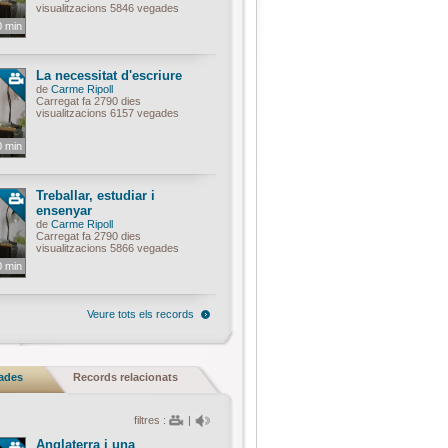
visualitzacions 5846 vegades
0 min
La necessitat d'escriure
de
Carme Ripoll
Carregat fa 2790 dies
visualitzacions 6157 vegades
0 min
Treballar, estudiar i
ensenyar
de
Carme Ripoll
Carregat fa 2790 dies
visualitzacions 5866 vegades
0 min
Veure tots els records
nades
Records relacionats
filtres :
|
Anglaterra i una