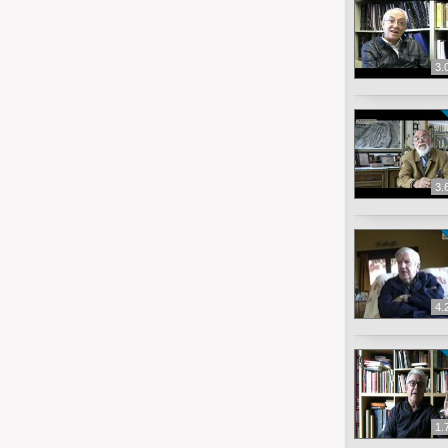
3.
3.
4.
1.