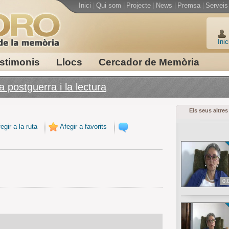
Inici
|
Qui som
|
Projecte
|
News
|
Premsa
|
Serveis
Inic
stimonis
Llocs
Cercador de Memòria
a postguerra i la lectura
Els seus altres
egir a la ruta
Afegir a favorits
0.