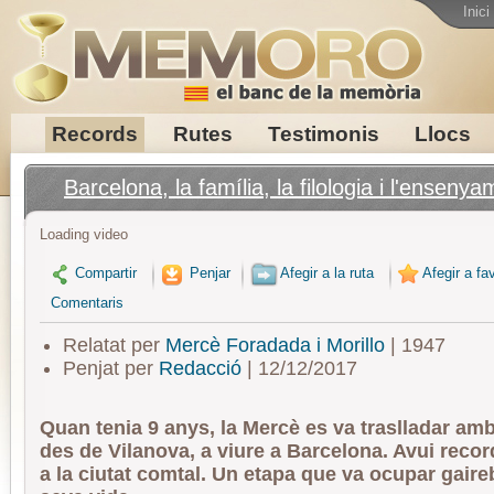
Inici
Records
Rutes
Testimonis
Llocs
Barcelona, la família, la filologia i l'enseny
Loading video
Compartir
Penjar
Afegir a la ruta
Afegir a fav
Comentaris
Relatat per
Mercè Foradada i Morillo
| 1947
Penjat per
Redacció
| 12/12/2017
Quan tenia 9 anys, la Mercè es va traslladar amb 
des de Vilanova, a viure a Barcelona. Avui recor
a la ciutat comtal. Un etapa que va ocupar gaire