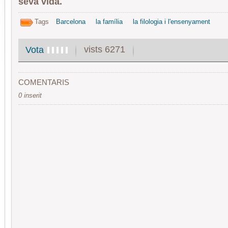
seva vida.
Tags
Barcelona
la família
la filologia i l'ensenyament
vists 6271
Vota
COMENTARIS
0 inserit