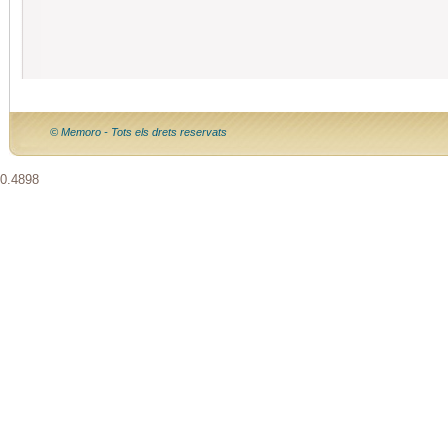
© Memoro - Tots els drets reservats
0.4898