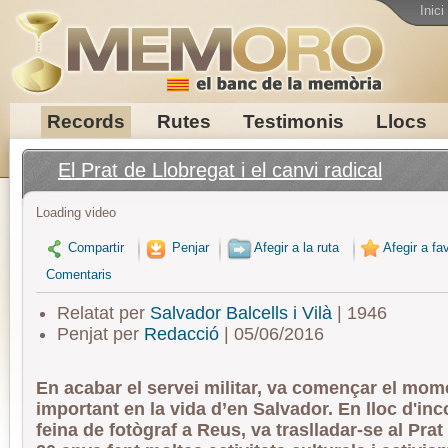
Inici
Records
Rutes
Testimonis
Llocs
El Prat de Llobregat i el canvi radical
Loading video
Compartir
Penjar
Afegir a la ruta
Afegir a fav
Comentaris
Relatat per
Salvador Balcells i Vilà
| 1946
Penjat per
Redacció
| 05/06/2016
En acabar el servei militar, va començar el mo
important en la vida d’en Salvador. En lloc d'inc
feina de fotògraf a Reus, va traslladar-se al Prat 