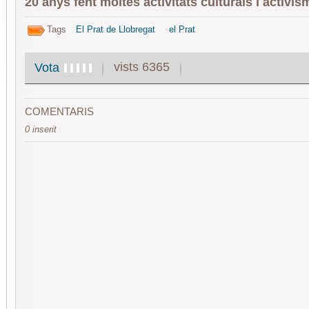
20 anys fent moltes activitats culturals i activism
Tags
El Prat de Llobregat
el Prat
vists 6365
Vota
COMENTARIS
0 inserit