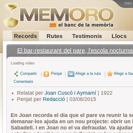
Inici
Records
Rutes
Testimonis
Llocs
El bar-restaurant del pare, l'escola nocturna 
Loading video
Compartir
Penjar
Afegir a la ruta
Afegir a fav
Comentaris
Relatat per
Joan Cuscó i Aymamí
| 1922
Penjat per
Redacció
| 03/06/2015
En Joan recorda el dia que el pare va reunir la s
demanar-los ajuda en un nou projecte: obrir un 
Sabadell. I en Joan no el va defraudar. Va ajudar