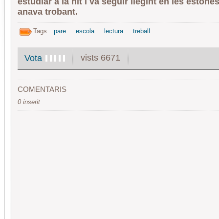
estudiar a la nit i va seguir llegint en les estone
anava trobant.
Tags
pare
escola
lectura
treball
vists 6671
Vota
COMENTARIS
0 inserit