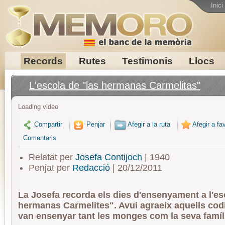
Inici
Records
Rutes
Testimonis
Llocs
L'escola de "las hermanas Carmelitas"
Loading video
Compartir
Penjar
Afegir a la ruta
Afegir a fav
Comentaris
Relatat per
Josefa Contijoch
| 1940
Penjat per
Redacció
| 20/12/2011
La Josefa recorda els dies d'ensenyament a l'es
hermanas Carmelites". Avui agraeix aquells codi
van ensenyar tant les monges com la seva famíl