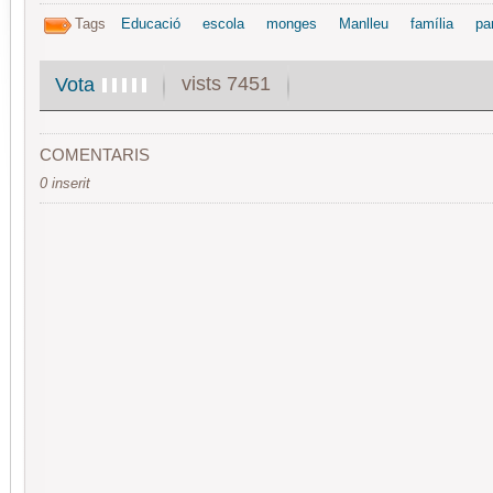
Tags
Educació
escola
monges
Manlleu
família
pa
vists 7451
Vota
COMENTARIS
0 inserit