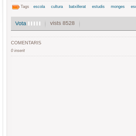
Tags
escola
cultura
batxillerat
estudis
monges
es
vists 8528
Vota
COMENTARIS
0 inserit