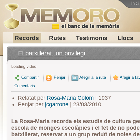
Inici
Records
Rutes
Testimonis
Llocs
El batxillerat, un privilegi
Loading video
Compartir
Penjar
Afegir a la ruta
Afegir a fav
Comentaris
Relatat per
Rosa-Maria Colom
| 1937
Penjat per
jcgarrone
| 23/03/2010
La Rosa-Maria recorda els estudis de cultura ge
escola de monges escolàpies i el fet de no poder
batxillerat, reservat a un grup reduït de noies de