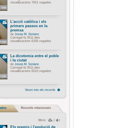
visualitzacions 7651 vegades
7 min
L'acció catòlica i els
primers passos en la
premsa
de
Josep M. Soriano
Carregat fa 3511 dies
visualitzacions 6335 vegades
0 min
La dicotomia entre el poble
i la ciutat
de
Josep M. Soriano
Carregat fa 3511 dies
visualitzacions 6510 vegades
3 min
Veure tots els records
nades
Records relacionats
filtres :
|
Els premis i l'evolució de