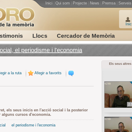
Inici
|
Qui som
|
Projecte
|
News
|
Premsa
|
Serveis
Inic
stimonis
Llocs
Cercador de Memòria
ocial, el periodisme i l'economia
Els seus altres
egir a la ruta
Afegir a favorits
2.
, els seus inicis en l'acció social i la posterior
er alguns cursos d'economia.
cial
el periodisme i l'economia