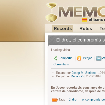
Records
Rutes
Te
El dret, el compromís s
Loading video
Compartir
Penjar
Af
Comentaris
Relatat per
Josep M. Soriano
| 1944
Penjat per
Redacció
| 26/12/2016
En Josep recorda els seus anys de dret
carrera de periodisme, després de f
Tags
El dret
el compromís so