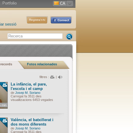
|
Portfolio
CA
Registra't-hi
iar sessió
 records
Fotos relacionades
filtres :
|
La infància, el pare,
l'escola i el camp
de
Josep M. Soriano
Carregat fa 3511 dies
visualitzacions 6453 vegades
5 min
València, el batxillerat i
dos mons diferents
de
Josep M. Soriano
Carregat fa 3511 dies