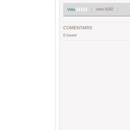
vists 6192
Vota
COMENTARIS
0 inserit