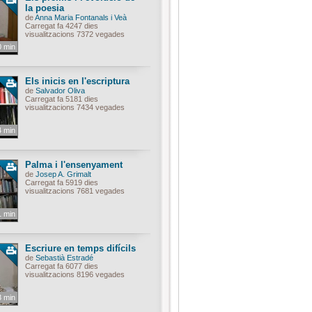
la poesia
de
Anna Maria Fontanals i Veà
Carregat fa 4247 dies
visualitzacions 7372 vegades
0 min
Els inicis en l'escriptura
de
Salvador Oliva
Carregat fa 5181 dies
visualitzacions 7434 vegades
4 min
Palma i l'ensenyament
de
Josep A. Grimalt
Carregat fa 5919 dies
visualitzacions 7681 vegades
1 min
Escriure en temps difícils
de
Sebastià Estradé
Carregat fa 6077 dies
visualitzacions 8196 vegades
3 min