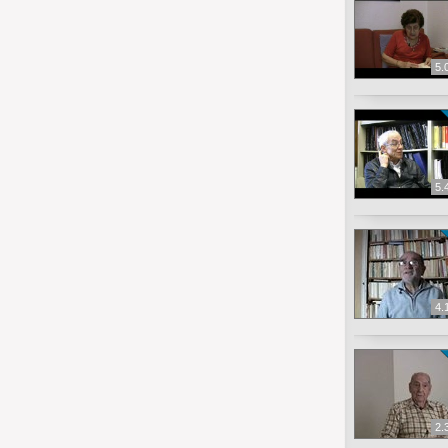
5.
5.
4.
2.