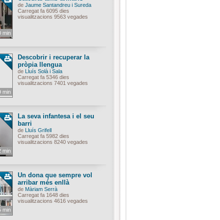
de
Jaume Santandreu i Sureda
Carregat fa 6095 dies
visualitzacions 9563 vegades
0 min
Descobrir i recuperar la
pròpia llengua
de
Lluís Solà i Sala
Carregat fa 5346 dies
visualitzacions 7401 vegades
9 min
La seva infantesa i el seu
barri
de
Lluís Grifell
Carregat fa 5982 dies
visualitzacions 8240 vegades
2 min
Un dona que sempre vol
arribar més enllà
de
Màriam Serrà
Carregat fa 1648 dies
visualitzacions 4616 vegades
5 min