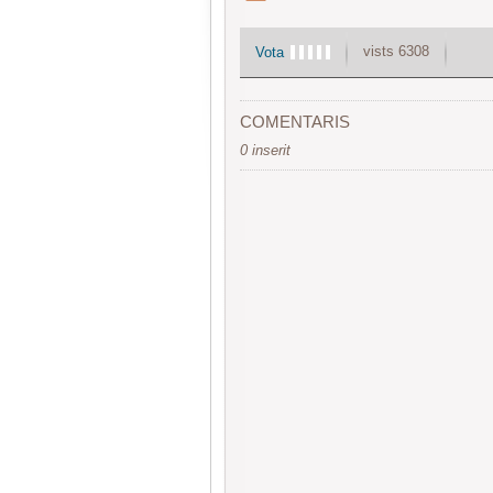
vists 6308
Vota
COMENTARIS
0 inserit