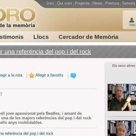
Inici
|
Qui som
|
Projecte
|
News
|
Premsa
|
Serveis
Inic
stimonis
Llocs
Cercador de Memòria
r una referència del pop i del rock
Els seus altres
egir a la ruta
Afegir a favorits
47
0.
ell jove apassionat pels Beatles, i amant de
n una de les majors referències del pop i del rock
ells anys inoblidables.
a referència del pop i del rock