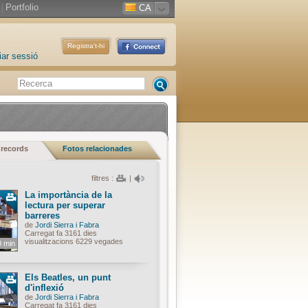
|
Portfolio
CA
Registra't-hi
iar sessió
 records
Fotos relacionades
filtres :
|
La importància de la
lectura per superar
barreres
de
Jordi Sierra i Fabra
Carregat fa 3161 dies
visualitzacions 6229 vegades
0 min
Els Beatles, un punt
d'inflexió
de
Jordi Sierra i Fabra
Carregat fa 3161 dies