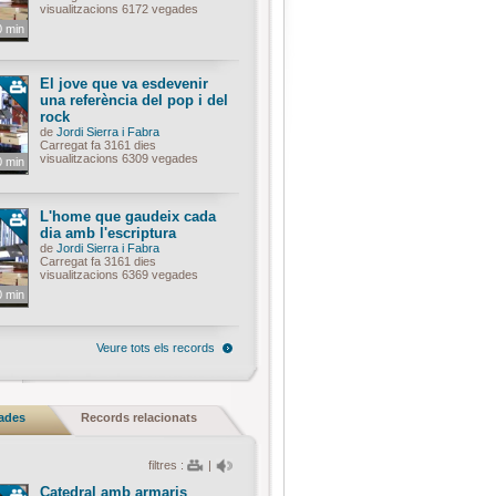
visualitzacions 6172 vegades
0 min
El jove que va esdevenir
una referència del pop i del
rock
de
Jordi Sierra i Fabra
Carregat fa 3161 dies
visualitzacions 6309 vegades
0 min
L'home que gaudeix cada
dia amb l'escriptura
de
Jordi Sierra i Fabra
Carregat fa 3161 dies
visualitzacions 6369 vegades
0 min
Veure tots els records
nades
Records relacionats
filtres :
|
Catedral amb armaris