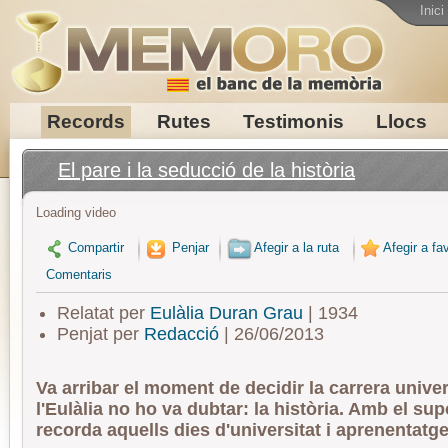
Inici
Records
Rutes
Testimonis
Llocs
El pare i la seducció de la història
Loading video
Compartir
Penjar
Afegir a la ruta
Afegir a fav
Comentaris
Relatat per
Eulàlia Duran Grau
| 1934
Penjat per
Redacció
| 26/06/2013
Va arribar el moment de decidir la carrera univers
l'Eulàlia no ho va dubtar: la història. Amb el sup
recorda aquells dies d'universitat i aprenentatge