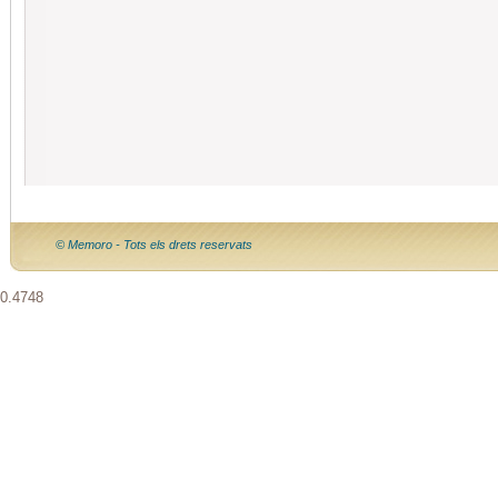
© Memoro - Tots els drets reservats
0.4748