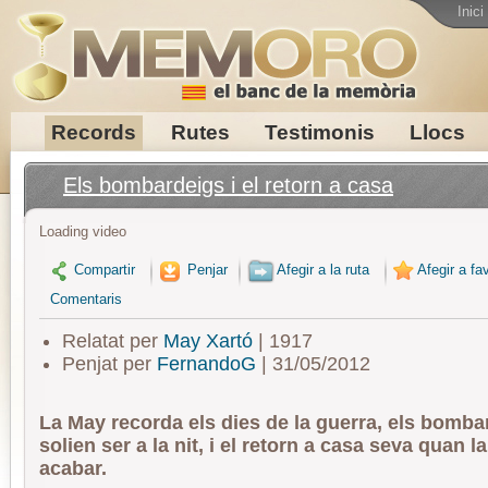
Inici
Records
Rutes
Testimonis
Llocs
Els bombardeigs i el retorn a casa
Loading video
Compartir
Penjar
Afegir a la ruta
Afegir a fav
Comentaris
Relatat per
May Xartó
| 1917
Penjat per
FernandoG
| 31/05/2012
La May recorda els dies de la guerra, els bomb
solien ser a la nit, i el retorn a casa seva quan l
acabar.