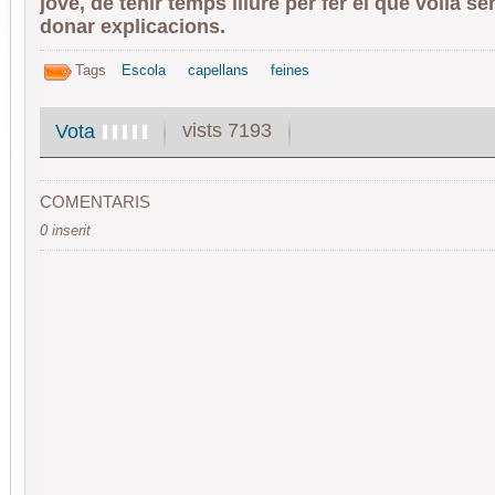
jove, de tenir temps lliure per fer el que volia s
donar explicacions.
Tags
Escola
capellans
feines
vists 7193
Vota
COMENTARIS
0 inserit