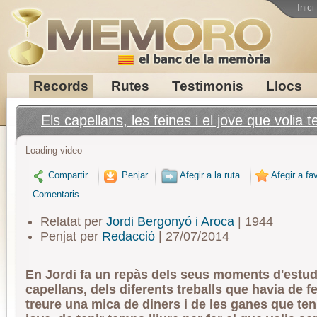
Inici
Records
Rutes
Testimonis
Llocs
Els capellans, les feines i el jove que volia t
Loading video
Compartir
Penjar
Afegir a la ruta
Afegir a fav
Comentaris
Relatat per
Jordi Bergonyó i Aroca
| 1944
Penjat per
Redacció
| 27/07/2014
En Jordi fa un repàs dels seus moments d'estud
capellans, dels diferents treballs que havia de f
treure una mica de diners i de les ganes que ten