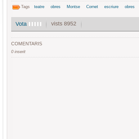
Tags
teatre
obres
Montse
Cornet
escriure
obres
vists 8952
Vota
COMENTARIS
0 inserit