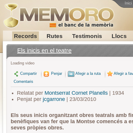
Inici
Records
Rutes
Testimonis
Llocs
Els inicis en el teatre
Loading video
Compartir
Penjar
Afegir a la ruta
Afegir a fav
Comentaris
Relatat per
Montserrat Cornet Planells
| 1934
Penjat per
jcgarrone
| 23/03/2010
Els seus inicis organitzant obres teatrals amb fi
benèfiques van fer que la Montse comencés a es
seves pròpies obres.