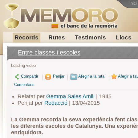
Inici
Records
Rutes
Testimonis
Llocs
Entre classes i escoles
Loading video
Compartir
Penjar
Afegir a la ruta
Afegir a fav
Comentaris
Relatat per
Gemma Sales Amill
| 1945
Penjat per
Redacció
| 13/04/2015
La Gemma recorda la seva experiència fent clas
les diferents escoles de Catalunya. Una experiè
enriquidora.