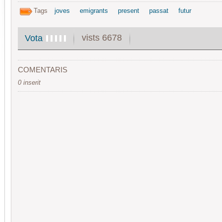
Tags
joves
emigrants
present
passat
futur
vists 6678
Vota
COMENTARIS
0 inserit