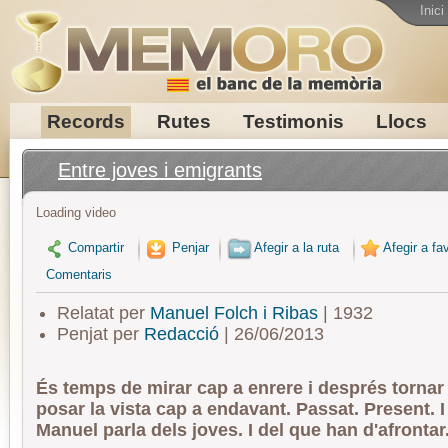
Inici
Records
Rutes
Testimonis
Llocs
Entre joves i emigrants
Loading video
Compartir
Penjar
Afegir a la ruta
Afegir a fav
Comentaris
Relatat per
Manuel Folch i Ribas
| 1932
Penjat per
Redacció
| 26/06/2013
És temps de mirar cap a enrere i després tornar 
posar la vista cap a endavant. Passat. Present. I
Manuel parla dels joves. I del que han d'afrontar