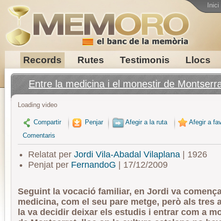
Inici
Records
Rutes
Testimonis
Llocs
Entre la medicina i el monestir de Montserr
Loading video
Compartir
Penjar
Afegir a la ruta
Afegir a fav
Comentaris
Relatat per
Jordi Vila-Abadal Vilaplana
| 1926
Penjat per
FernandoG
| 17/12/2009
Seguint la vocació familiar, en Jordi va comença
medicina, com el seu pare metge, però als tres 
la va decidir deixar els estudis i entrar com a m