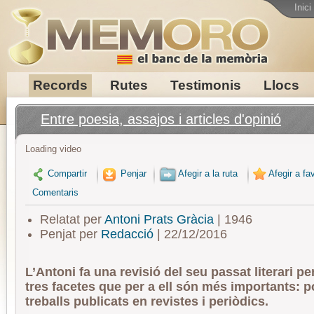
Inici
Records
Rutes
Testimonis
Llocs
Entre poesia, assajos i articles d'opinió
Loading video
Compartir
Penjar
Afegir a la ruta
Afegir a fav
Comentaris
Relatat per
Antoni Prats Gràcia
| 1946
Penjat per
Redacció
| 22/12/2016
L’Antoni fa una revisió del seu passat literari pe
tres facetes que per a ell són més importants: p
treballs publicats en revistes i periòdics.