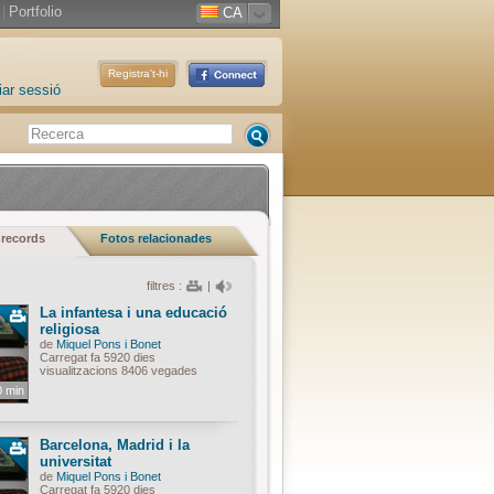
|
Portfolio
CA
Registra't-hi
iar sessió
 records
Fotos relacionades
filtres :
|
La infantesa i una educació
religiosa
de
Miquel Pons i Bonet
Carregat fa 5920 dies
visualitzacions 8406 vegades
0 min
Barcelona, Madrid i la
universitat
de
Miquel Pons i Bonet
Carregat fa 5920 dies