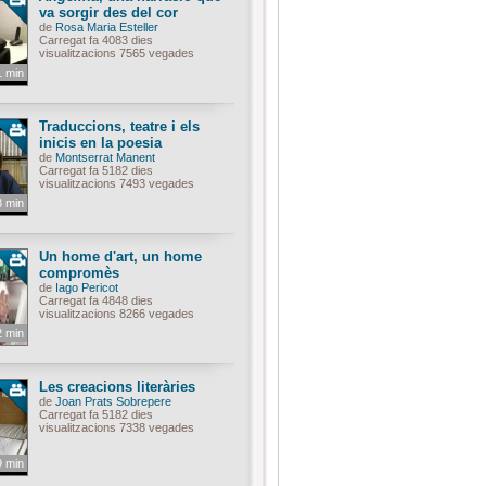
va sorgir des del cor
de
Rosa Maria Esteller
Carregat fa 4083 dies
visualitzacions 7565 vegades
1 min
Traduccions, teatre i els
inicis en la poesia
de
Montserrat Manent
Carregat fa 5182 dies
visualitzacions 7493 vegades
3 min
Un home d'art, un home
compromès
de
Iago Pericot
Carregat fa 4848 dies
visualitzacions 8266 vegades
2 min
Les creacions literàries
de
Joan Prats Sobrepere
Carregat fa 5182 dies
visualitzacions 7338 vegades
9 min