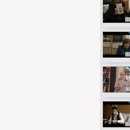
7.
3.
4.
2.