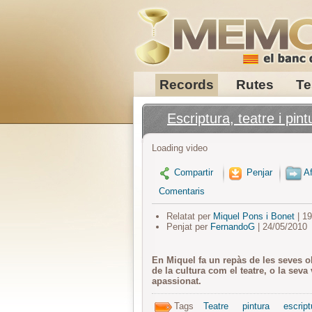
Records
Rutes
Te
Escriptura, teatre i pint
Loading video
Compartir
Penjar
Af
Comentaris
Relatat per
Miquel Pons i Bonet
| 1
Penjat per
FernandoG
| 24/05/2010
En Miquel fa un repàs de les seves ob
de la cultura com el teatre, o la seva
apassionat.
Tags
Teatre
pintura
escript