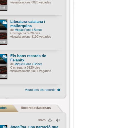
visualitzacions 8078 vegades
3 min
Literatura catalana i
mallorquina
de
Miquel Pons i Bonet
Carregat fa 5920 dies
visualitzacions 8190 vegades
0 min
Els bons records de
Felanitx
de
Miquel Pons i Bonet
Carregat fa 5920 dies
visualitzacions 9014 vegades
7 min
Veure tots els records
nades
Records relacionats
filtres :
|
Angelina
, una narració que