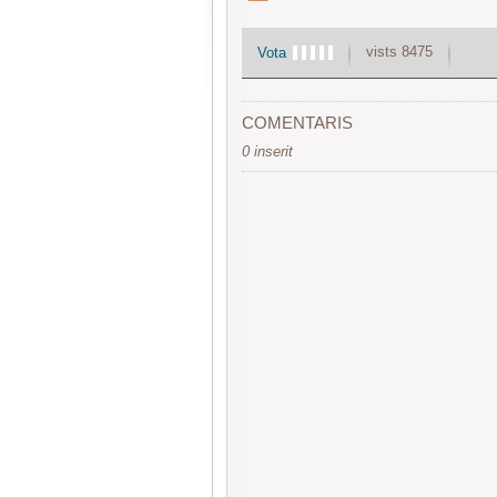
vists 8475
Vota
COMENTARIS
0 inserit