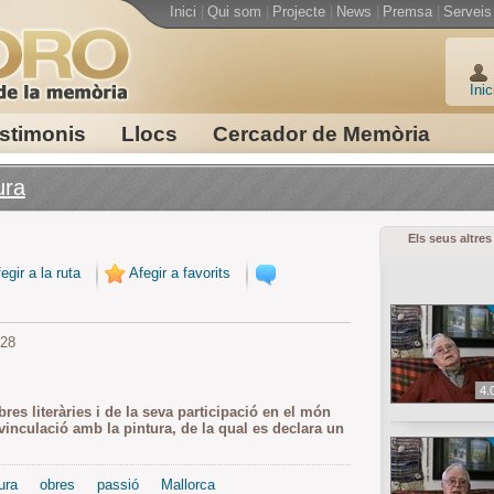
Inici
|
Qui som
|
Projecte
|
News
|
Premsa
|
Serveis
Inic
stimonis
Llocs
Cercador de Memòria
ura
Els seus altres
egir a la ruta
Afegir a favorits
928
4.
res literàries i de la seva participació en el món
 vinculació amb la pintura, de la qual es declara un
ura
obres
passió
Mallorca