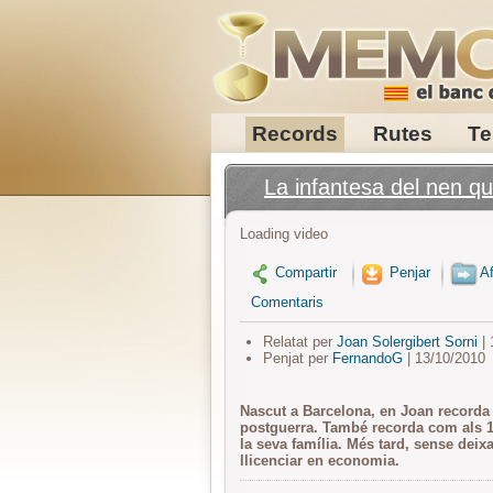
Records
Rutes
Te
La infantesa del nen q
Loading video
Compartir
Penjar
Af
Comentaris
Relatat per
Joan Solergibert Sorni
| 
Penjat per
FernandoG
| 13/10/2010
Nascut a Barcelona, en Joan recorda am
postguerra. També recorda com als 13
la seva família. Més tard, sense deixa
llicenciar en economia.