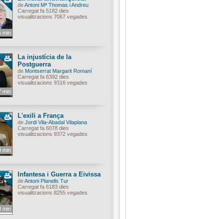
de
Antoni Mª Thomas i Andreu
Carregat fa 5182 dies
visualitzacions 7067 vegades
5 min
La injustícia de la
Postguerra
de
Montserrat Margarit Romaní
Carregat fa 6392 dies
visualitzacions 9316 vegades
7 min
L'exili a França
de
Jordi Vila-Abadal Vilaplana
Carregat fa 6078 dies
visualitzacions 9372 vegades
0 min
Infantesa i Guerra a Eivissa
de
Antoni Planells Tur
Carregat fa 6183 dies
visualitzacions 8255 vegades
8 min