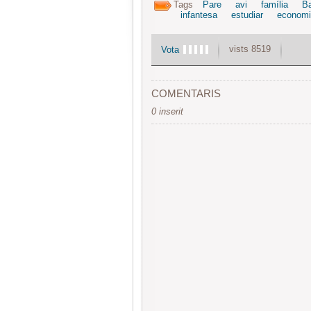
Tags
Pare
avi
família
Ba
infantesa
estudiar
economi
vists 8519
Vota
COMENTARIS
0 inserit