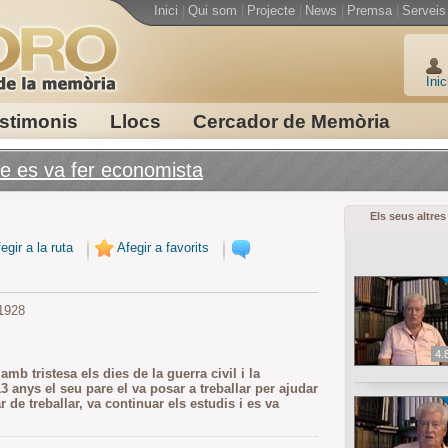
Inici
|
Qui som
|
Projecte
|
News
|
Premsa
|
Serveis
Inic
stimonis
Llocs
Cercador de Memòria
ue es va fer economista
Els seus altres
egir a la ruta
Afegir a favorits
1928
4.
b tristesa els dies de la guerra civil i la
 anys el seu pare el va posar a treballar per ajudar
r de treballar, va continuar els estudis i es va