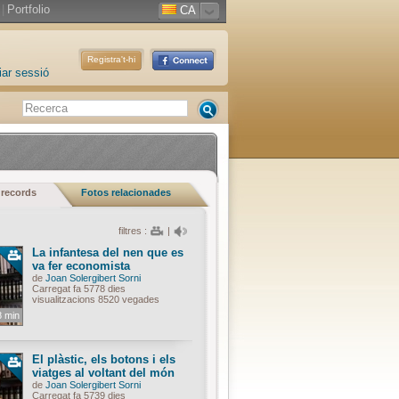
|
Portfolio
CA
Registra't-hi
iar sessió
 records
Fotos relacionades
filtres :
|
La infantesa del nen que es
va fer economista
de
Joan Solergibert Sorni
Carregat fa 5778 dies
visualitzacions 8520 vegades
8 min
El plàstic, els botons i els
viatges al voltant del món
de
Joan Solergibert Sorni
Carregat fa 5739 dies