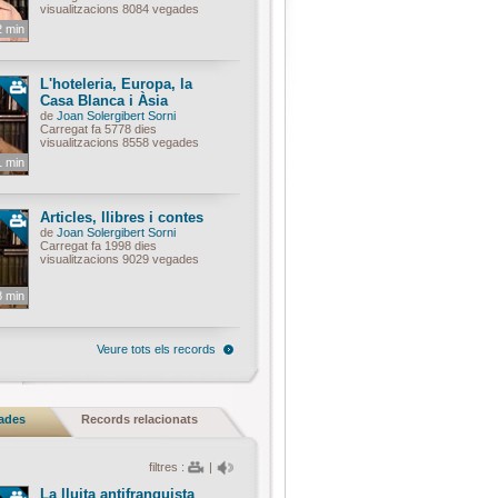
visualitzacions 8084 vegades
2 min
L'hoteleria, Europa, la
Casa Blanca i Àsia
de
Joan Solergibert Sorni
Carregat fa 5778 dies
visualitzacions 8558 vegades
1 min
Articles, llibres i contes
de
Joan Solergibert Sorni
Carregat fa 1998 dies
visualitzacions 9029 vegades
8 min
Veure tots els records
nades
Records relacionats
filtres :
|
La lluita antifranquista