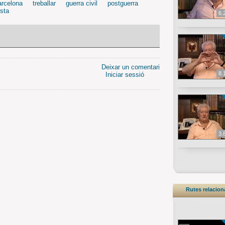
rcelona
treballar
guerra civil
postguerra
sta
6.
Deixar un comentari
8.
Iniciar sessió
3.
Rutes relacio