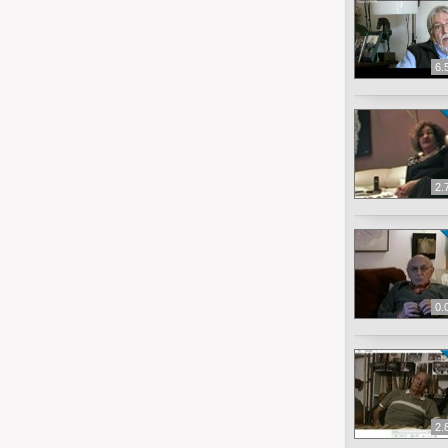
6.
2.
0.
2.