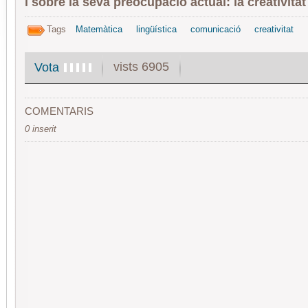
i sobre la seva preocupació actual: la creativitat 
Tags
Matemàtica
lingüística
comunicació
creativitat
vists 6905
Vota
COMENTARIS
0 inserit