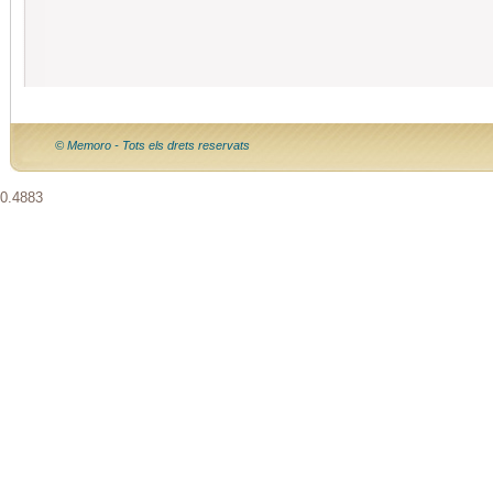
© Memoro - Tots els drets reservats
0.4883