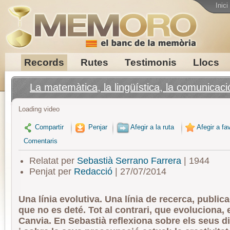
Inici
Records
Rutes
Testimonis
Llocs
La matemàtica, la lingüística, la comunicació 
Loading video
Compartir
Penjar
Afegir a la ruta
Afegir a fav
Comentaris
Relatat per
Sebastià Serrano Farrera
| 1944
Penjat per
Redacció
| 27/07/2014
Una línia evolutiva. Una línia de recerca, public
que no es deté. Tot al contrari, que evoluciona, e
Canvia. En Sebastià reflexiona sobre els seus di