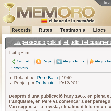
Inici
Records
Rutes
Testimonis
Llocs
La persecució policial, el judici i el casament
Loading video
Compartir
Penjar
Afegir a la ruta
Afegir a fav
Comentaris
Relatat per
Pere Baltà
| 1940
Penjat per
Redacció
| 19/12/2011
Després d'una publicació l'any 1965, en plena eu
franquisme, en Pere va començar a ser perseguit 
Van segrestar la revista, i finalment li feren un j