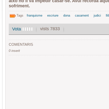
això no li va impedir casar-se. Avui recorda aq
sofriment.
Tags
franquisme
escriure
dona
casament
judici
ll
vists 7833
Vota
COMENTARIS
0 inserit