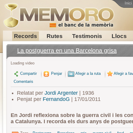
Inici
Records
Rutes
Testimonis
Llocs
La postguerra en una Barcelona grisa
Loading video
Compartir
Penjar
Afegir a la ruta
Afegir a fav
Comentaris
Relatat per
Jordi Argenter
| 1936
Penjat per
FernandoG
| 17/01/2011
En Jordi reflexiona sobre la guerra civil i les c
a Catalunya. I recorda els durs anys de postgue