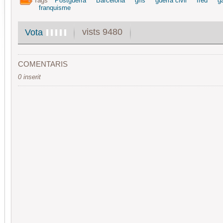
Tags
Postguerra
Barcelona
gris
guerra civil
fred
g
franquisme
vists 9480
Vota
COMENTARIS
0 inserit