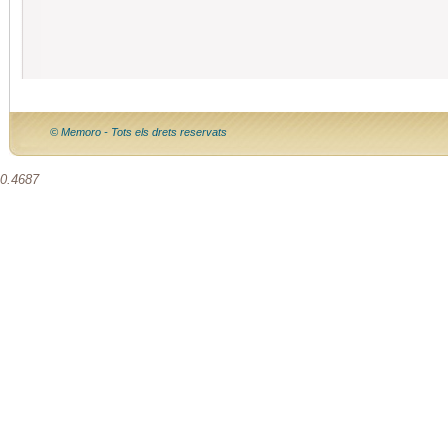
© Memoro - Tots els drets reservats
0.4687