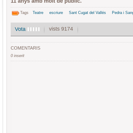
11 anys amb molt de públic.
Tags
Teatre
escriure
Sant Cugat del Vallés
Pedra i San
vists 9174
Vota
COMENTARIS
0 inserit