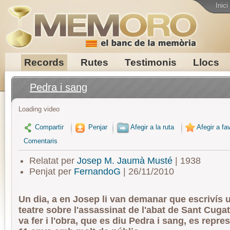
Inici
Records
Rutes
Testimonis
Llocs
Pedra i sang
Loading video
Compartir
Penjar
Afegir a la ruta
Afegir a fav
Comentaris
Relatat per
Josep M. Jaumà Musté
| 1938
Penjat per
FernandoG
| 26/11/2010
Un dia, a en Josep li van demanar que escrivís 
teatre sobre l'assassinat de l'abat de Sant Cuga
va fer i l'obra, que es diu Pedra i sang, es repre