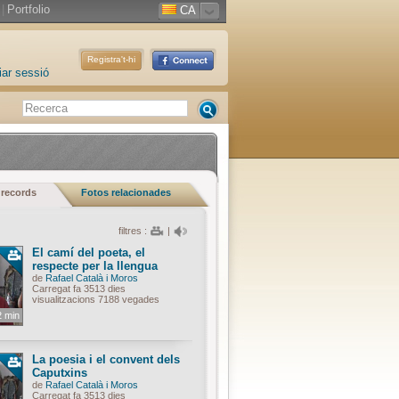
|
Portfolio
CA
Registra't-hi
iar sessió
 records
Fotos relacionades
filtres :
|
El camí del poeta, el
respecte per la llengua
de
Rafael Català i Moros
Carregat fa 3513 dies
visualitzacions 7188 vegades
2 min
La poesia i el convent dels
Caputxins
de
Rafael Català i Moros
Carregat fa 3513 dies