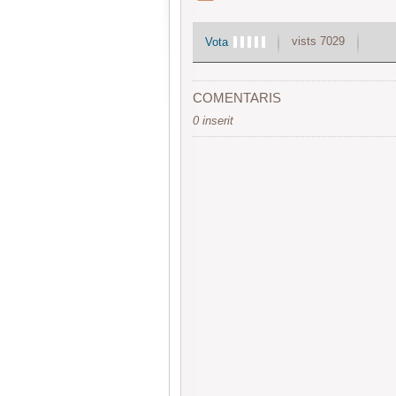
vists 7029
Vota
COMENTARIS
0 inserit