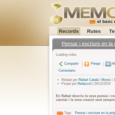
Records
Rutes
Te
Pensar i escriure en la 
Loading video
Compartir
Penjar
Af
Comentaris
Relatat per
Rafael Català i Moros
| 
Penjat per
Redacció
| 26/12/2016
En Rafael descriu la seva poesia i co
canviar i la seva creació serà sempre
Tags
Pensar i escriure en la prò