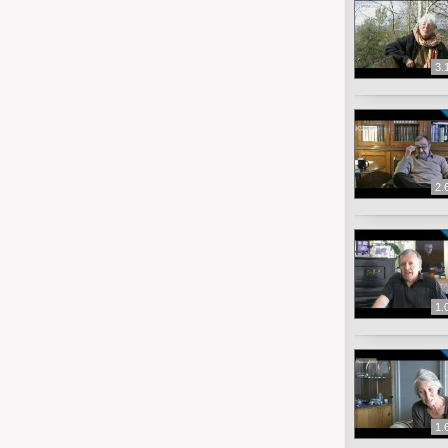
3.
2.
1.
1.