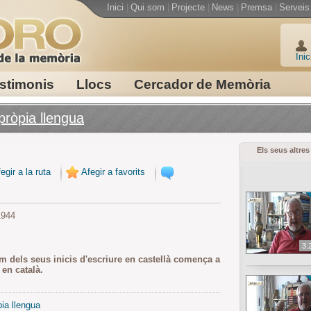
Inici
|
Qui som
|
Projecte
|
News
|
Premsa
|
Serveis
Inic
stimonis
Llocs
Cercador de Memòria
pròpia llengua
Els seus altres
egir a la ruta
Afegir a favorits
1944
3.
m dels seus inicis d'escriure en castellà comença a
 en català.
pia llengua