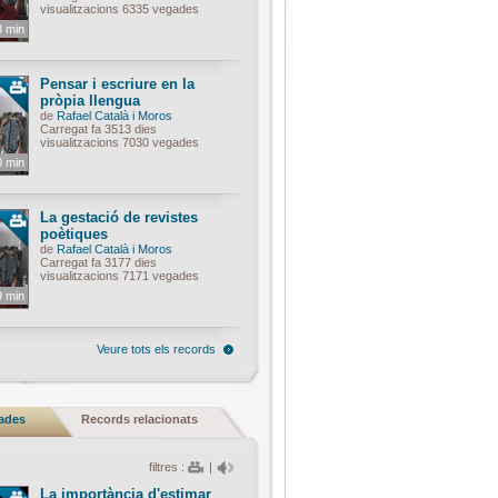
visualitzacions 6335 vegades
3 min
Pensar i escriure en la
pròpia llengua
de
Rafael Català i Moros
Carregat fa 3513 dies
visualitzacions 7030 vegades
0 min
La gestació de revistes
poètiques
de
Rafael Català i Moros
Carregat fa 3177 dies
visualitzacions 7171 vegades
9 min
Veure tots els records
nades
Records relacionats
filtres :
|
La importància d'estimar