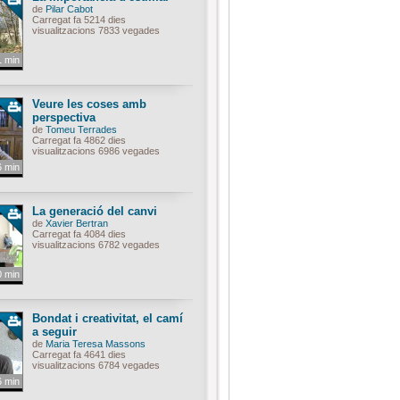
de
Pilar Cabot
Carregat fa 5214 dies
visualitzacions 7833 vegades
1 min
Veure les coses amb
perspectiva
de
Tomeu Terrades
Carregat fa 4862 dies
visualitzacions 6986 vegades
6 min
La generació del canvi
de
Xavier Bertran
Carregat fa 4084 dies
visualitzacions 6782 vegades
0 min
Bondat i creativitat, el camí
a seguir
de
Maria Teresa Massons
Carregat fa 4641 dies
visualitzacions 6784 vegades
6 min