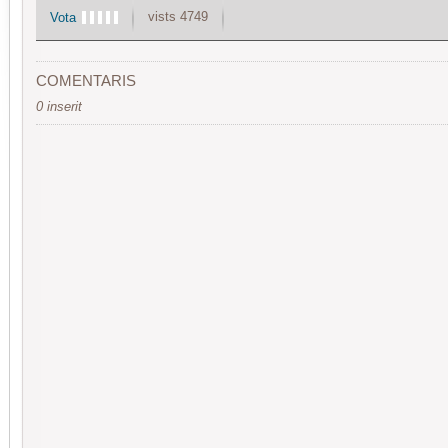
vists 4749
Vota
COMENTARIS
0 inserit