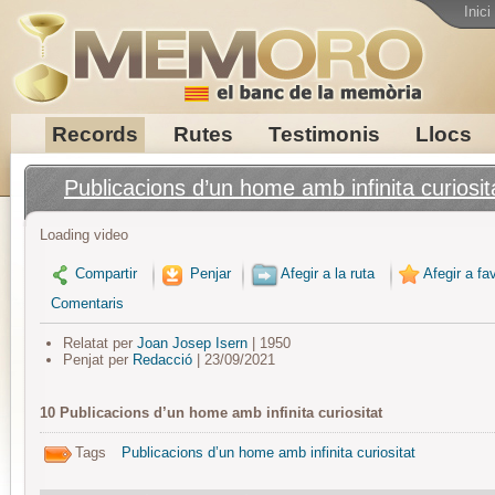
Inici
Records
Rutes
Testimonis
Llocs
Publicacions d’un home amb infinita curiosit
Loading video
Compartir
Penjar
Afegir a la ruta
Afegir a fav
Comentaris
Relatat per
Joan Josep Isern
| 1950
Penjat per
Redacció
| 23/09/2021
10 Publicacions d’un home amb infinita curiositat
Tags
Publicacions d’un home amb infinita curiositat