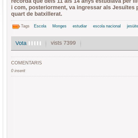
recorda que dels 11 als 14 anys estudiava per ll
i com, posteriorment, va ingressar als Jesuïtes 
quart de batxillerat.
Tags
Escola
Monges
estudiar
escola nacional
jesüit
vists 7399
Vota
COMENTARIS
0 inserit