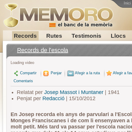
Inici
Records
Rutes
Testimonis
Llocs
Records de l'escola
Loading video
Compartir
Penjar
Afegir a la ruta
Afegir a fav
Comentaris
Relatat per
Josep Massot i Muntaner
| 1941
Penjat per
Redacció
| 15/10/2012
En Josep recorda els anys de parvulari a l'Escol
Monges Franciscanes i de com li ensenyaven a l
molt petit. Més tard va passar per l'escola nacio