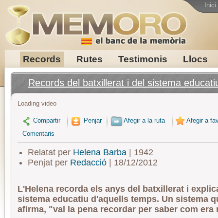
Inici
Records
Rutes
Testimonis
Llocs
Records del batxillerat i del sistema educati
Loading video
Compartir
Penjar
Afegir a la ruta
Afegir a fav
Comentaris
Relatat per
Helena Barba
| 1942
Penjat per
Redacció
| 18/12/2012
L'Helena recorda els anys del batxillerat i expli
sistema educatiu d'aquells temps. Un sistema 
afirma, "val la pena recordar per saber com era 