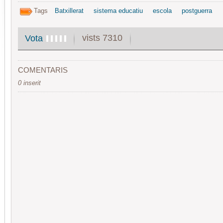
Tags
Batxillerat
sistema educatiu
escola
postguerra
vists 7310
Vota
COMENTARIS
0 inserit