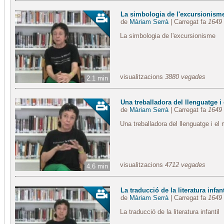
La simbologia de l'excursionism
de
Màriam Serrà
| Carregat fa
1649 
La simbologia de l'excursionisme
visualitzacions
3880 vegades
2.1 min
Una treballadora del llenguatge i e
de
Màriam Serrà
| Carregat fa
1649 
Una treballadora del llenguatge i el
visualitzacions
4712 vegades
4.6 min
La traducció de la literatura infant
de
Màriam Serrà
| Carregat fa
1649 
La traducció de la literatura infantil