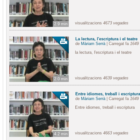
visualitzacions
4673 vegades
2.9 min
La lectura, l'escriptura i el teatre
de
Màriam Serrà
| Carregat fa
1649 
la lectura, l'escriptura i el teatre
visualitzacions
4639 vegades
2.0 min
Entre idiomes, treball i escriptur
de
Màriam Serrà
| Carregat fa
1649 
Entre idiomes, treball i escriptura
visualitzacions
4663 vegades
4.2 min