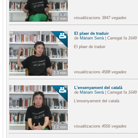
visualitzacions
3847 vegades
5.2 min
El plaer de traduir
de
Màriam Serrà
| Carregat fa
1649 
El plaer de traduir
visualitzacions
4588 vegades
2.3 min
L'ensenyament del català
de
Màriam Serrà
| Carregat fa
1649 
L'ensenyament del català
visualitzacions
4556 vegades
1.2 min