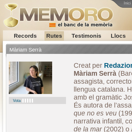
Inici
Records
Rutes
Testimonis
Llocs
Màriam Serrà
Creat per
Redazio
Màriam Serrà
(Bar
assagista, correcto
llengua catalana. H
amb el gramàtic Jo
Vota
És autora de l’ass
que no es veu
(199
narrativa infantil, 
de la mar
(2002) o