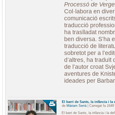
Processó de Verg
Col·labora en dive
comunicació escrits
traducció professi
ha traslladat nomb
ben diversa. S’ha e
traducció de literatur
sobretot per a l’edi
d’altres, ha traduït
de l’autor croat Sv
aventures de Kniste
ideades per Barbar
El barri de Sants, la infància i la 
de
Màriam Serrà
| Carregat fa
1649 
El barri de Sants, la infància i la de