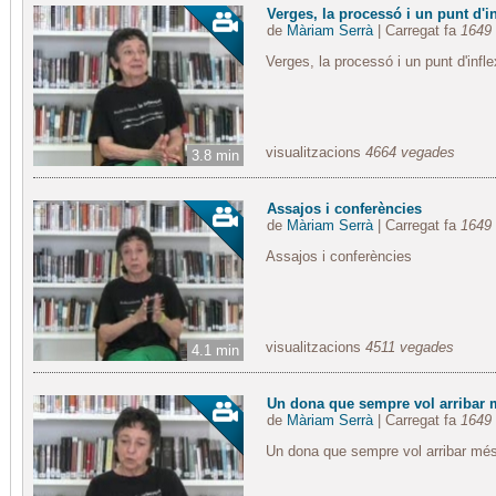
Verges, la processó i un punt d'inf
de
Màriam Serrà
| Carregat fa
1649 
Verges, la processó i un punt d'infle
visualitzacions
4664 vegades
3.8 min
Assajos i conferències
de
Màriam Serrà
| Carregat fa
1649 
Assajos i conferències
visualitzacions
4511 vegades
4.1 min
Un dona que sempre vol arribar 
de
Màriam Serrà
| Carregat fa
1649 
Un dona que sempre vol arribar més