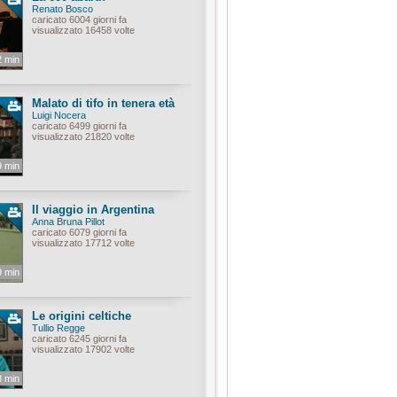
Renato Bosco
caricato 6004 giorni fa
visualizzato 16458 volte
2 min
Malato di tifo in tenera età
Luigi Nocera
caricato 6499 giorni fa
visualizzato 21820 volte
9 min
Il viaggio in Argentina
Anna Bruna Pillot
caricato 6079 giorni fa
visualizzato 17712 volte
9 min
Le origini celtiche
Tullio Regge
caricato 6245 giorni fa
visualizzato 17902 volte
8 min