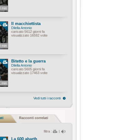
8 min
Il macchiettista
Dilella Antonio
caricato 5612 giorni fa
visualizzato 16592 volte
8 min
Bitetto e la guerra
Dilella Antonio
caricato 5605 giorni fa
visualizzato 17463 volte
1 min
Vedi tutti i racconti
ati
Racconti correlati
filtra :
|
La 600 abarth