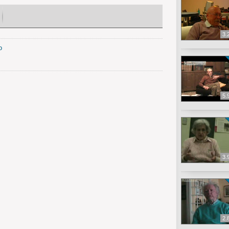
3.
o
5.
3.
2.