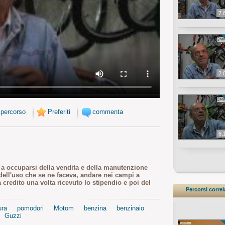
7.
2.
 percorso
Preferiti
commenta
6.
mi a occuparsi della vendita e della manutenzione
a dell'uso che se ne faceva, andare nei campi a
credito una volta ricevuto lo stipendio e poi del
Percorsi correl
ura
pomodori
Motom
benzina
benzinaio
Guzzi