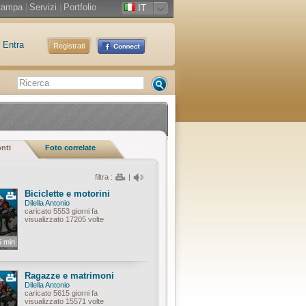
tampa
|
Servizi
|
Portfolio
IT
Entra
Registrati
onti
Foto correlate
filtra :
|
Biciclette e motorini
Dilella Antonio
caricato 5553 giorni fa
visualizzato 17205 volte
5 min
Ragazze e matrimoni
Dilella Antonio
caricato 5615 giorni fa
visualizzato 15571 volte