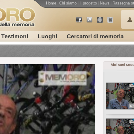
Home
|
Chi siamo
|
Il progetto
|
News
|
Rassegna s
Testimoni
Luoghi
Cercatori di memoria
Altri suoi racc
6.