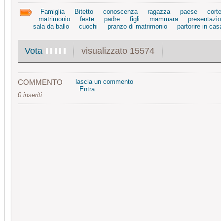
Famiglia
Bitetto
conoscenza
ragazza
paese
cort
matrimonio
feste
padre
figli
mammara
presentazi
sala da ballo
cuochi
pranzo di matrimonio
partorire in cas
visualizzato 15574
Vota
COMMENTO
lascia un commento
Entra
0 inseriti