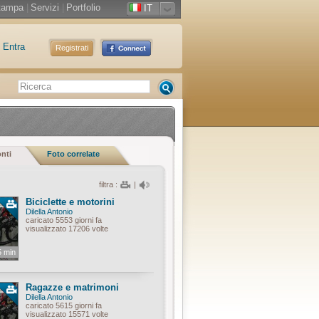
tampa
|
Servizi
|
Portfolio
IT
Entra
Registrati
onti
Foto correlate
filtra :
|
Biciclette e motorini
Dilella Antonio
caricato 5553 giorni fa
visualizzato 17206 volte
5 min
Ragazze e matrimoni
Dilella Antonio
caricato 5615 giorni fa
visualizzato 15571 volte