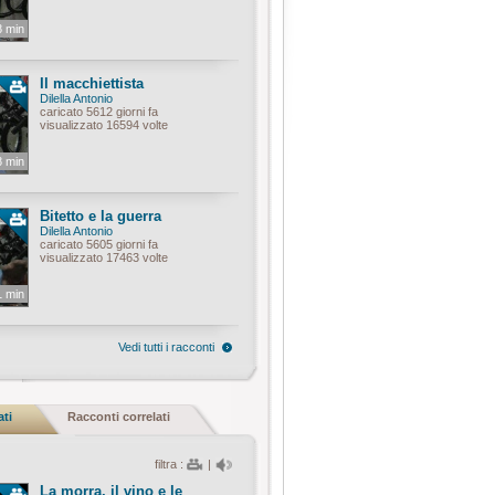
8 min
Il macchiettista
Dilella Antonio
caricato 5612 giorni fa
visualizzato 16594 volte
8 min
Bitetto e la guerra
Dilella Antonio
caricato 5605 giorni fa
visualizzato 17463 volte
1 min
Vedi tutti i racconti
ati
Racconti correlati
filtra :
|
La morra, il vino e le