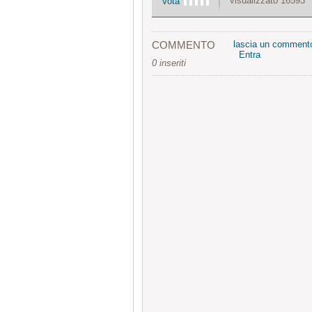
visualizzato 16593
Vota
COMMENTO
lascia un comment
Entra
0 inseriti