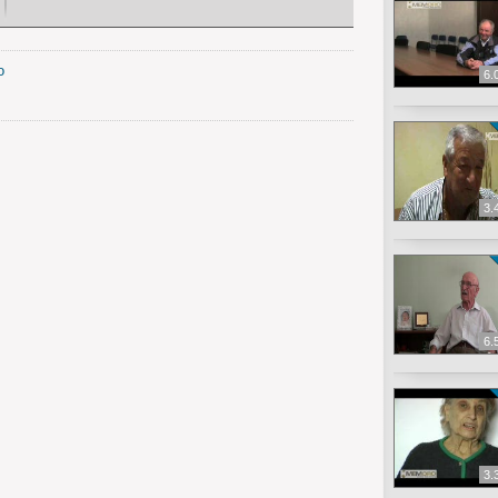
o
6.
3.
6.
3.