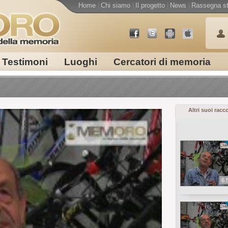
Home
|
Chi siamo
|
Il progetto
|
News
|
Rassegna s
Testimoni
Luoghi
Cercatori di memoria
Altri suoi racc
6.