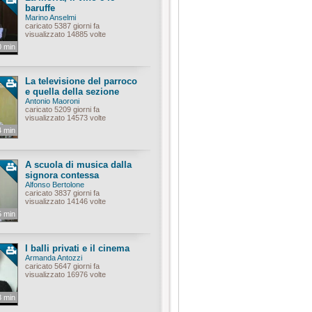
baruffe
Marino Anselmi
caricato 5387 giorni fa
visualizzato 14885 volte
0 min
La televisione del parroco
e quella della sezione
Antonio Maoroni
caricato 5209 giorni fa
visualizzato 14573 volte
4 min
A scuola di musica dalla
signora contessa
Alfonso Bertolone
caricato 3837 giorni fa
visualizzato 14146 volte
5 min
I balli privati e il cinema
Armanda Antozzi
caricato 5647 giorni fa
visualizzato 16976 volte
3 min