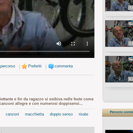
7.
2.
 percorso
Preferiti
commenta
6.
iettante e fin da ragazzo si esibiva nelle feste come
canzoni allegre e con numerosi doppisensi...
Percorsi correl
canzoni
macchietta
doppio senso
risate