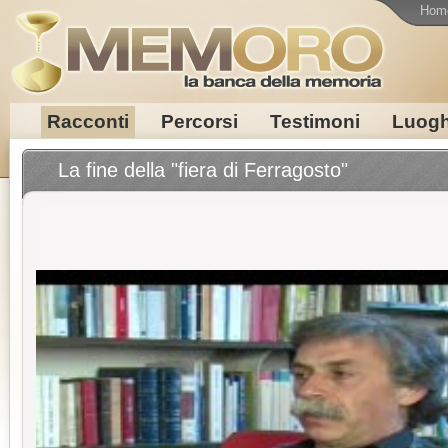
Hom
Racconti
Percorsi
Testimoni
Luogh
La fine della "fiera di Ferragosto"