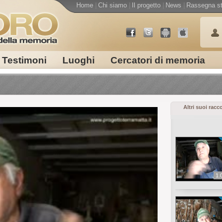
Home
|
Chi siamo
|
Il progetto
|
News
|
Rassegna s
Testimoni
Luoghi
Cercatori di memoria
Altri suoi racc
1.