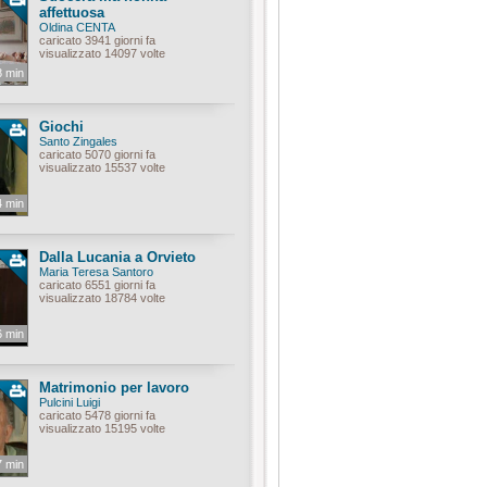
affettuosa
Oldina CENTA
caricato 3941 giorni fa
visualizzato 14097 volte
8 min
Giochi
Santo Zingales
caricato 5070 giorni fa
visualizzato 15537 volte
4 min
Dalla Lucania a Orvieto
Maria Teresa Santoro
caricato 6551 giorni fa
visualizzato 18784 volte
6 min
Matrimonio per lavoro
Pulcini Luigi
caricato 5478 giorni fa
visualizzato 15195 volte
7 min