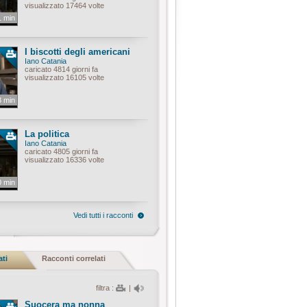
visualizzato 17464 volte
1 min
I biscotti degli americani
Iano Catania
caricato 4814 giorni fa
visualizzato 16105 volte
3 min
La politica
Iano Catania
caricato 4805 giorni fa
visualizzato 16336 volte
0 min
Vedi tutti i racconti
ati
Racconti correlati
filtra :
|
Suocera ma nonna