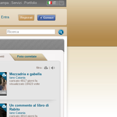
tampa
|
Servizi
|
Portfolio
IT
Entra
Registrati
onti
Foto correlate
filtra :
|
Mezzadria e gabella
Iano Catania
caricato 4817 giorni fa
visualizzato 19423 volte
0 min
Un commento al libro di
Rabito
Iano Catania
caricato 4814 giorni fa