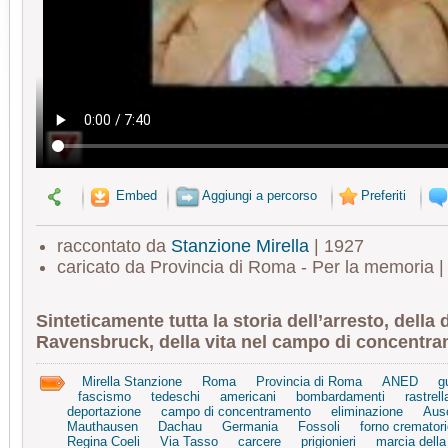
Embed
Aggiungi a percorso
Preferiti
raccontato da
Stanzione Mirella
| 1927
caricato da Provincia di Roma - Per la memoria 
Sinteticamente tutta la storia dell’arresto, della
Ravensbruck, della vita nel campo di concentra
Mirella Stanzione
Roma
Provincia di Roma
ANED
g
fascismo
tedeschi
americani
bombardamenti
rastrel
deportazione
campo di concentramento
eliminazione
Aus
Mauthausen
Dachau
Germania
Fossoli
forno crematori
Regina Coeli
Via Tasso
carcere
prigionieri
marcia della