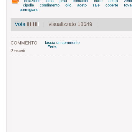
colazione
erba
prati
contadini
caffè
cesta
verd
cipolle
condimento
olio
aceto
sale
coperte
tova
parmigiano
visualizzato 18649
Vota
COMMENTO
lascia un commento
Entra
0 inseriti