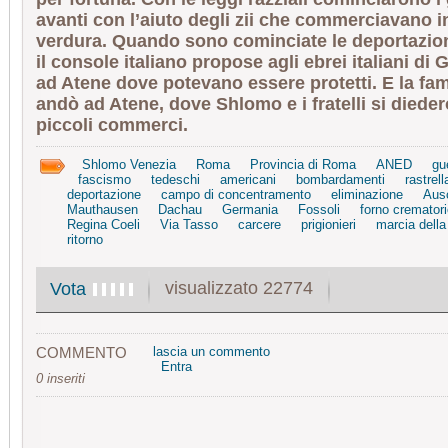
avanti con l’aiuto degli zii che commerciavano in
verdura. Quando sono cominciate le deportazion
il console italiano propose agli ebrei italiani di 
ad Atene dove potevano essere protetti. E la fa
andò ad Atene, dove Shlomo e i fratelli si dieder
piccoli commerci.
Shlomo Venezia
Roma
Provincia di Roma
ANED
gu
fascismo
tedeschi
americani
bombardamenti
rastrel
deportazione
campo di concentramento
eliminazione
Aus
Mauthausen
Dachau
Germania
Fossoli
forno crematori
Regina Coeli
Via Tasso
carcere
prigionieri
marcia della
ritorno
visualizzato 22774
Vota
COMMENTO
lascia un commento
Entra
0 inseriti