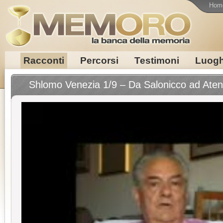
Hom
Racconti
Percorsi
Testimoni
Luogh
Shlomo Venezia 1/9 – Da Salonicco ad Ate