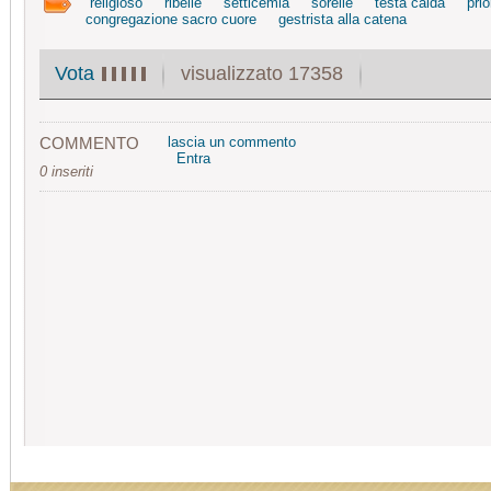
religioso
ribelle
setticemia
sorelle
testa calda
prio
congregazione sacro cuore
gestrista alla catena
visualizzato 17358
Vota
COMMENTO
lascia un commento
Entra
0 inseriti