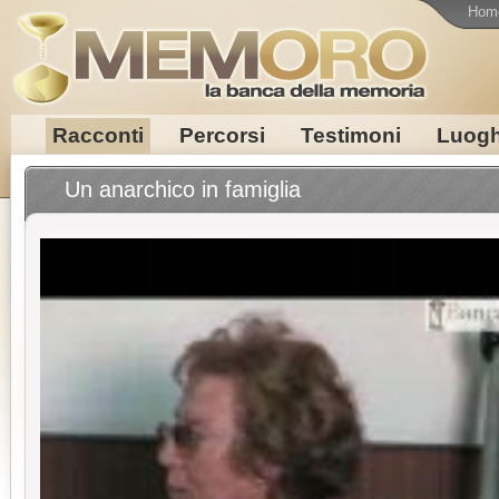
Hom
Racconti
Percorsi
Testimoni
Luogh
Un anarchico in famiglia