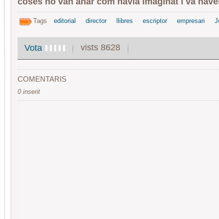
coses no van anar com havia imaginat i va haver
Tags
editorial
director
llibres
escriptor
empresari
J
vists 8628
Vota
COMENTARIS
0 inserit