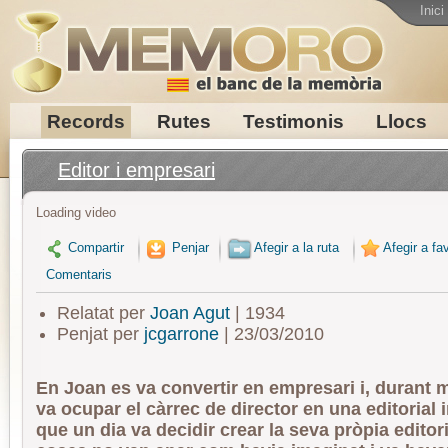
Inici
Records
Rutes
Testimonis
Llocs
Editor i empresari
Loading video
Compartir
Penjar
Afegir a la ruta
Afegir a fav
Comentaris
Relatat per
Joan Agut
| 1934
Penjat per
jcgarrone
| 23/03/2010
En Joan es va convertir en empresari i, durant 
va ocupar el càrrec de director en una editorial 
que un dia va decidir crear la seva pròpia editori