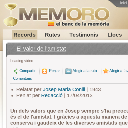
Inici
Records
Rutes
Testimonis
Llocs
El valor de l'amistat
Loading video
Compartir
Penjar
Afegir a la ruta
Afegir a fav
Comentaris
Relatat per
Josep Maria Conill
| 1943
Penjat per
Redacció
| 17/04/2013
Un dels valors que en Josep sempre s'ha preoc
és el de l'amistat. I gràcies a aquesta manera de 
conserva i gaudeix de les diverses amistats que 