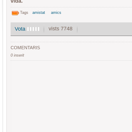
vida.
Tags
amistat
amics
vists 7748
Vota
COMENTARIS
0 inserit