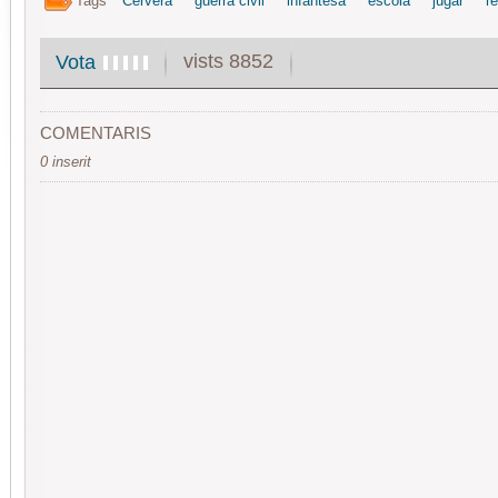
Tags
Cervera
guerra civil
infantesa
escola
jugar
re
vists 8852
Vota
COMENTARIS
0 inserit