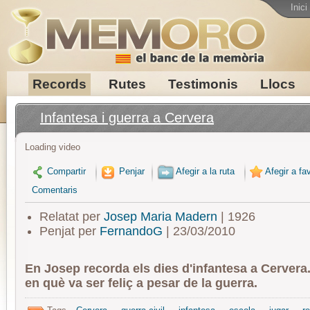
Inici
Records
Rutes
Testimonis
Llocs
Infantesa i guerra a Cervera
Loading video
Compartir
Penjar
Afegir a la ruta
Afegir a fav
Comentaris
Relatat per
Josep Maria Madern
| 1926
Penjat per
FernandoG
| 23/03/2010
En Josep recorda els dies d'infantesa a Cervera
en què va ser feliç a pesar de la guerra.